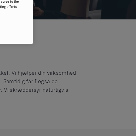
 agree to the
ting efforts.
likket. Vi hjælper din virksomhed
. Samtidig får I også de
r. Vi skræddersyr naturligvis