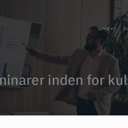
Sprog
K
inarer inden for kul