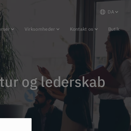
DA
urser
Virksomheder
Kontakt os
Butik
tur og lederskab