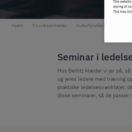
This website 
storing of co
This may inc
Hjem
Til virksomheder
Kulturforståelse & ledersk
Seminar i ledels
Hos Berlitz klæder vi jer på, så
og jeres ledere med træning og 
praktiske ledelsesværktøjer, der
disse seminarer, så de passer li