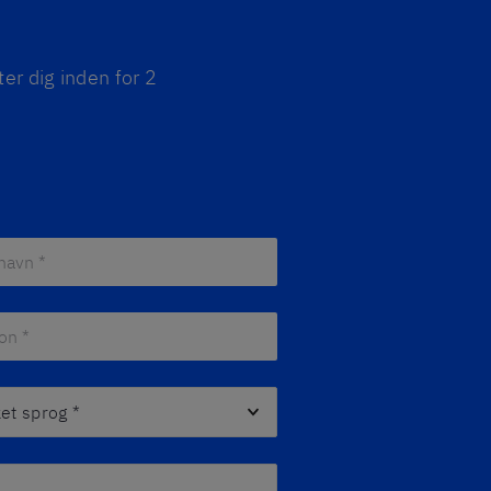
er dig inden for 2
avn *
*
n *
*
 sprog
*