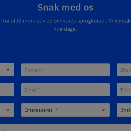
Snak med os
 for at få mere at vide om vores sprogkurser. Vi kontakt
hverdage.
Fornavn *
*
Eftern
Email *
*
Telefo
Interesseret i
*
Ønsket
 *
*