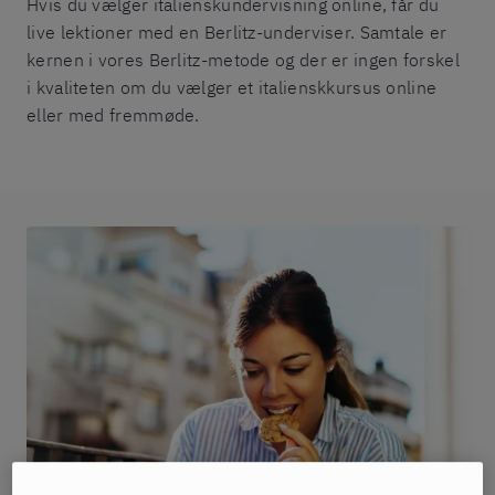
Hvis du vælger italienskundervisning online, får du
live lektioner med en Berlitz-underviser. Samtale er
kernen i vores Berlitz-metode og der er ingen forskel
i kvaliteten om du vælger et italienskkursus online
eller med fremmøde.