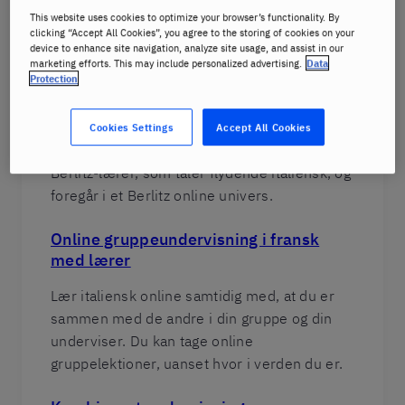
This website uses cookies to optimize your browser’s functionality. By
clicking “Accept All Cookies”, you agree to the storing of cookies on your
device to enhance site navigation, analyze site usage, and assist in our
Vores online italienskkurser
marketing efforts. This may include personalized advertising.
Data
Protection
Online privatundervisning i italiensk
med lærer
Cookies Settings
Accept All Cookies
Disse lektioner i italiensk undervises af en
Berlitz-lærer, som taler flydende italiensk, og
foregår i et Berlitz online univers.
Online gruppeundervisning i fransk
med lærer
Lær italiensk online samtidig med, at du er
sammen med de andre i din gruppe og din
underviser. Du kan tage online
gruppelektioner, uanset hvor i verden du er.