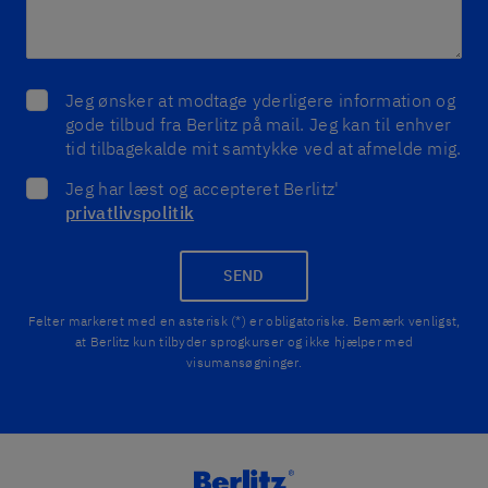
Jeg ønsker at modtage yderligere information og
gode tilbud fra Berlitz på mail. Jeg kan til enhver
tid tilbagekalde mit samtykke ved at afmelde mig.
Jeg har læst og accepteret Berlitz'
privatlivspolitik
SEND
Felter markeret med en asterisk (*) er obligatoriske. Bemærk venligst,
at Berlitz kun tilbyder sprogkurser og ikke hjælper med
visumansøgninger.