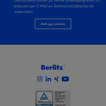
Deutschland GmbH zu. Meine Einwilligung kann ich
jederzeit per E-Mail an
datenschutz@berlitz.de
widerrufen.
Anfrage senden