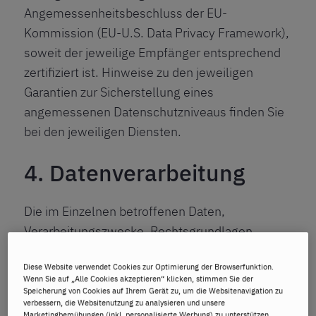
Angemessenheitsbeschluss der EU-
Kommission (EU-U.S. Data Privacy Framework),
soweit der jeweilige Empfänger entsprechend
zertifiziert ist. Hinweise zu den jeweiligen
Garantien zur Sicherstellung eines
angemessenen Datenschutzniveaus finden Sie
bei den jeweiligen Diensten.
4. Datenverarbeitung
Die im Einzelnen betroffenen Daten,
Verarbeitungszwecke, Rechtsgrundlagen,
Empfänger und ggf. die Übermittlungen in
Diese Website verwendet Cookies zur Optimierung der Browserfunktion.
Drittstaaten sind in der nachfolgenden
Wenn Sie auf „Alle Cookies akzeptieren“ klicken, stimmen Sie der
Aufstellung aufgeführt:
Speicherung von Cookies auf Ihrem Gerät zu, um die Websitenavigation zu
verbessern, die Websitenutzung zu analysieren und unsere
Marketingbemühungen (inkl. personalisierte Werbung) zu unterstützen.