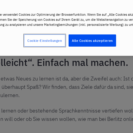
e verwendet Cookies zur Optimierung der Browserfunktion. Wenn Sie auf „Alle Cookies akz
mmen Sie der Speicherung von Cookies auf Ihrem Gerät zu, um die Websitenavigation zu ver
ng zu analysieren und unsere Marketingbemühungen (inkl. personalisierte Werbung) zu unt
Cookie-Einstellungen
Alle Cookies akzeptieren
elleicht“. Einfach mal machen.
twas Neues zu lernen ist da, aber die Zweifel auch: Ist 
s überhaupt Spaß? Wir finden, dass Ziele dafür da sind, si
zulernen.
 lernen oder bestehende Sprachkenntnisse vertiefen woll
ill oder ob Sie wissen wollen, wie man bei Berlitz onli