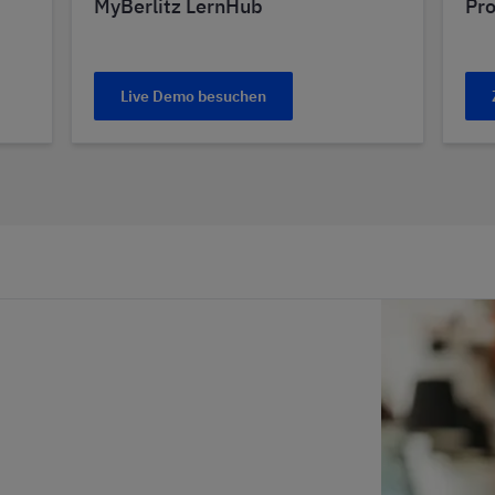
MyBerlitz LernHub
Pr
Live Demo besuchen