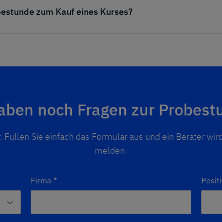
obestunde zum Kauf eines Kurses?
haben noch Fragen zur Probest
. Füllen Sie einfach das Formular aus und ein Berater wird
melden.
Firma
*
Posit