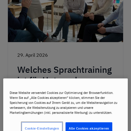
29. April 2026
Welches Sprachtraining
ist für Unternehmen
2026 das Beste?
Diese Website verwendet Cookies zur Optimierung der Browserfunktion.
Wenn Sie auf „Alle Cookies akzeptieren“ klicken, stimmen Sie der
Speicherung von Cookies auf Ihrem Gerät zu, um die Websitenavigation zu
verbessern, die Websitenutzung zu analysieren und unsere
Weiterlesen
Marketingbemühungen (inkl. personalisierte Werbung) zu unterstützen.
Cookie-Einstellungen
Alle Cookies akzeptieren