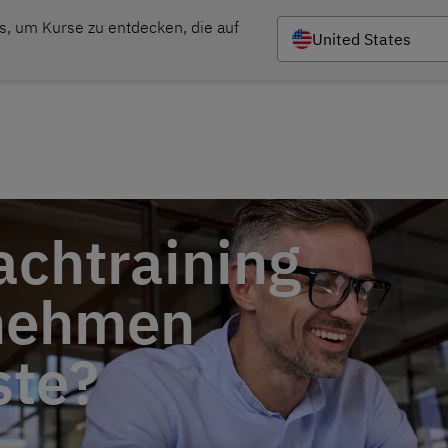
s, um Kurse zu entdecken, die auf 
United States
Kursangebot
Sprachtests
Förd
achtraining
rnehmen
ste?