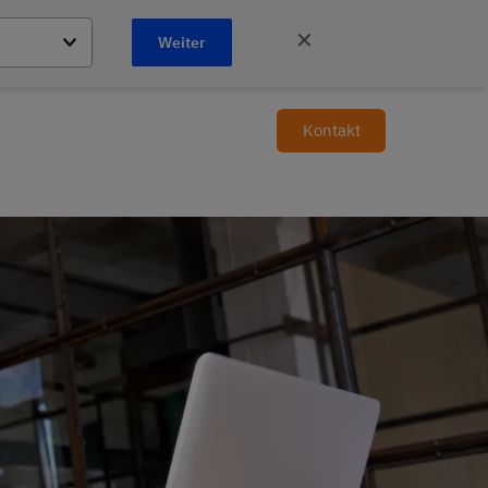
✕
Weiter
Kontakt
DE
erungen
Shop
Standorte