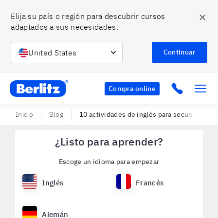
✕
Elija su país o región para descubrir cursos 
adaptados a sus necesidades.
United States
Continuar
Berlitz Chile
Click to c
Compra online
Inicio
Blog
10 actividades de inglés para secundaria
¿Listo para aprender?
Escoge un idioma para empezar
Inglés
Francés
Alemán