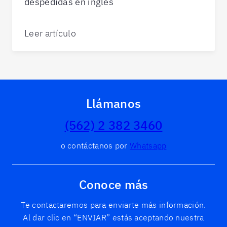
despedidas en inglés
Leer artículo
Llámanos
(562) 2 382 3460
o contáctanos por
Whatsapp
Conoce más
Te contactaremos para enviarte más información.
Al dar clic en “ENVIAR” estás aceptando nuestra