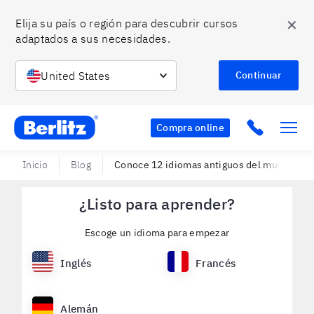
✕
Elija su país o región para descubrir cursos 
adaptados a sus necesidades.
United States
Continuar
Berlitz Chile
Click to c
Compra online
Inicio
Blog
Conoce 12 idiomas antiguos del mundo que t
¿Listo para aprender?
Escoge un idioma para empezar
Inglés
Francés
Alemán