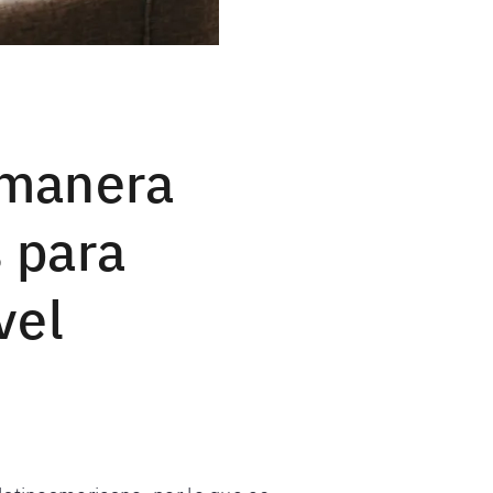
 manera
s para
vel