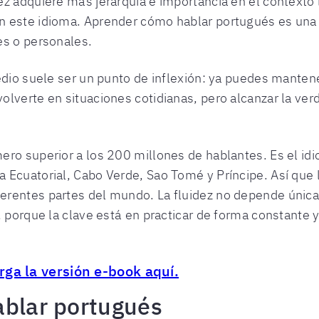
z adquiere más jerarquía e importancia en el contexto 
n este idioma. Aprender cómo hablar portugués es un
es o personales.
medio suele ser un punto de inflexión: ya puedes mante
lverte en situaciones cotidianas, pero alcanzar la ver
ro superior a los 200 millones de hablantes. Es el idi
 Ecuatorial, Cabo Verde, Sao Tomé y Príncipe. Así que 
erentes partes del mundo. La fluidez no depende únic
, porque la clave está en practicar de forma constante 
rga la versión e-book aquí.
ablar portugués