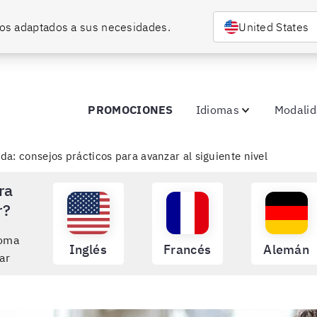
rsos adaptados a sus necesidades.
United States
PROMOCIONES
Idiomas
Modali
a: consejos prácticos para avanzar al siguiente nivel
ra
r?
ioma
Inglés
Francés
Alemán
ar