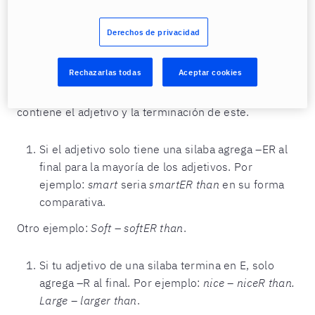
Hablemos primero de las reglas generales para
formar estos tipos de adjetivos para comparar. Las
Derechos de privacidad
reglas básicas para formar
comparative adjectives
son
que estos usualmente terminan en –ER y son
Rechazarlas todas
Aceptar cookies
seguidos de la palabra “
than
”, sin embargo, también
deberás prestar atención al número de sílabas que
contiene el adjetivo y la terminación de este.
Si el adjetivo solo tiene una silaba agrega –ER al
final para la mayoría de los adjetivos. Por
ejemplo:
smart
seria
smartER than
en su forma
comparativa.
Otro ejemplo:
Soft
–
softER than
.
Si tu adjetivo de una silaba termina en E, solo
agrega –R al final. Por ejemplo:
nice – niceR than.
Large – larger than
.