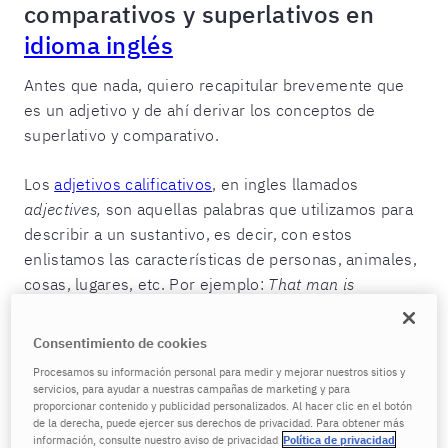
comparativos y superlativos en
idioma inglés
Antes que nada, quiero recapitular brevemente que
es un adjetivo y de ahí derivar los conceptos de
superlativo y comparativo.
Los
adjetivos calificativos
, en ingles llamados
adjectives,
son aquellas palabras que utilizamos para
describir a un sustantivo, es decir, con estos
enlistamos las características de personas, animales,
cosas, lugares, etc. Por ejemplo:
That man is
handsome
. Ese hombre es guapo.
Consentimiento de cookies
Además de la forma básica de los adjetivos, existen
Procesamos su información personal para medir y mejorar nuestros sitios y
algunas formas especiales que podemos utilizar para
servicios, para ayudar a nuestras campañas de marketing y para
realizar una comparación.
proporcionar contenido y publicidad personalizados. Al hacer clic en el botón
de la derecha, puede ejercer sus derechos de privacidad. Para obtener más
información, consulte nuestro aviso de privacidad
Política de privacidad