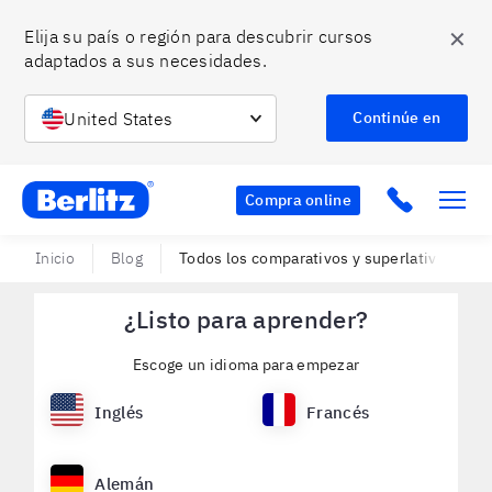
✕
Elija su país o región para descubrir cursos 
adaptados a sus necesidades.
United States
Continúe en
Berlitz CO
Click to c
Compra online
Inicio
Blog
Todos los comparativos y superlativos en i
¿Listo para aprender?
Escoge un idioma para empezar
Inglés
Francés
Alemán