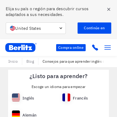
✕
Elija su país o región para descubrir cursos 
adaptados a sus necesidades.
United States
Continúe en
Berlitz CO
Click to c
Compra online
Inicio
Blog
Consejos para que aprender inglés de negoc
¿Listo para aprender?
Escoge un idioma para empezar
Inglés
Francés
Alemán