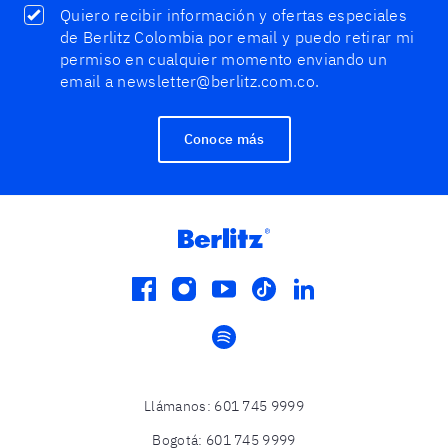
Quiero recibir información y ofertas especiales
de Berlitz Colombia por email y puedo retirar mi
permiso en cualquier momento enviando un
email a newsletter@berlitz.com.co.
Conoce más
facebook
instagram
youtube
tiktok
linkedin
spotify
Llámanos
:
601 745 9999
Bogotá
:
601 745 9999