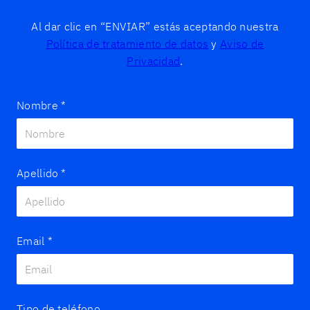
Al dar clic en “ENVIAR” estás aceptando nuestra
Política de tratamiento de datos
y
Aviso de
Privacidad
.
Nombre
*
Apellido
*
Email
*
Tipo de teléfono