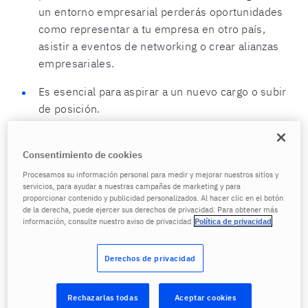
un entorno empresarial perderás oportunidades
como representar a tu empresa en otro país,
asistir a eventos de networking o crear alianzas
empresariales.
Es esencial para aspirar a un nuevo cargo o subir
de posición.
Quizás estos puntos los tengas claros. Sin embargo,
Consentimiento de cookies
es posible que hayas intentado perfeccionar tu inglés
Procesamos su información personal para medir y mejorar nuestros sitios y
y el resultado no ha sido satisfactorio. No tienes
servicios, para ayudar a nuestras campañas de marketing y para
tiempo suficiente, no cuentas con una clase
proporcionar contenido y publicidad personalizados. Al hacer clic en el botón
personalizada y adaptada a tus necesidades o no
de la derecha, puede ejercer sus derechos de privacidad. Para obtener más
información, consulte nuestro aviso de privacidad
Política de privacidad
encuentras espacios corporativos en los que puedas
practicar permanentemente.
Derechos de privacidad
Siempre llega el momento de todos para volver a
empezar, y, si así lo deseas, este puede ser el tuyo. A
Rechazarlas todas
Aceptar cookies