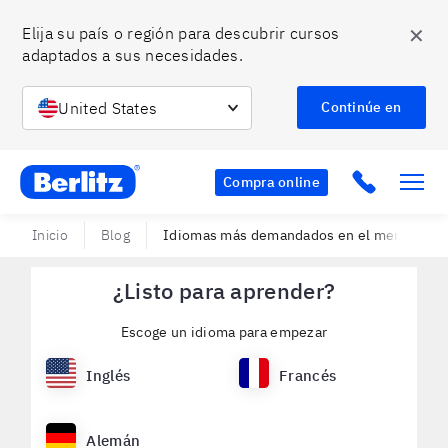
✕
Elija su país o región para descubrir cursos 
adaptados a sus necesidades.
United States
Continúe en
Berlitz CO
Click to c
Compra online
Inicio
Blog
Idiomas más demandados en el mercado lab
¿Listo para aprender?
Escoge un idioma para empezar
Inglés
Francés
Alemán