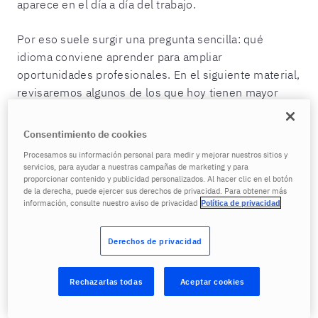
aparece en el día a día del trabajo.
Por eso suele surgir una pregunta sencilla: qué
idioma conviene aprender para ampliar
oportunidades profesionales. En el siguiente material,
revisaremos algunos de los que hoy tienen mayor
presencia en el mercado de trabajo.
Consentimiento de cookies
¿Por qué aprender un segundo
Procesamos su información personal para medir y mejorar nuestros sitios y
idioma?
servicios, para ayudar a nuestras campañas de marketing y para
proporcionar contenido y publicidad personalizados. Al hacer clic en el botón
de la derecha, puede ejercer sus derechos de privacidad. Para obtener más
Aprender otro idioma puede tener muchas
información, consulte nuestro aviso de privacidad
Política de privacidad
motivaciones. Algunas personas lo hacen por interés
cultural, otras por viajar o por curiosidad. Pero, en el
Derechos de privacidad
contexto profesional, hay una razón muy clara: las
oportunidades. Cuando una empresa trabaja con
Rechazarlas todas
Aceptar cookies
clientes o socios internacionales, necesita personas
que puedan comunicarse con ellos sin depender