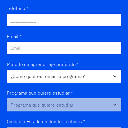
Teléfono
*
Email
*
Método de aprendizaje preferido
*
Programa que quiere estudiar
*
Ciudad o Estado en donde te ubicas
*