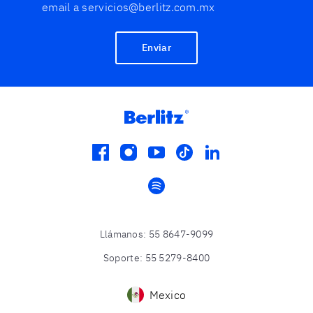
email a servicios@berlitz.com.mx
Enviar
facebook
instagram
youtube
tiktok
linkedin
spotify
Llámanos
:
55 8647-9099
Soporte
:
55 5279-8400
Mexico