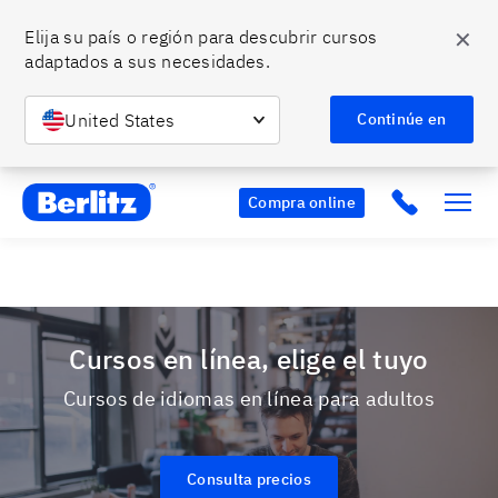
✕
Elija su país o región para descubrir cursos 
adaptados a sus necesidades.
Habla bien inglés y conquista tus metas.
¡Empieza
Descubre más
hoy!
United States
Continúe en
Berlitz MX
Click to c
Compra online
Cursos en línea, elige el tuyo
Cursos de idiomas en línea para adultos
Consulta precios