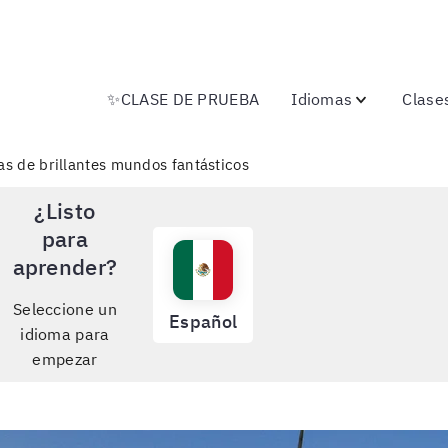
✨CLASE DE PRUEBA
Idiomas
Clase
as de brillantes mundos fantásticos
¿Listo
para
aprender?
Seleccione un
Español
idioma para
empezar