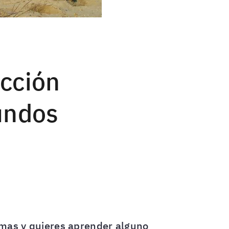
icción
mundos
iomas y quieres aprender alguno