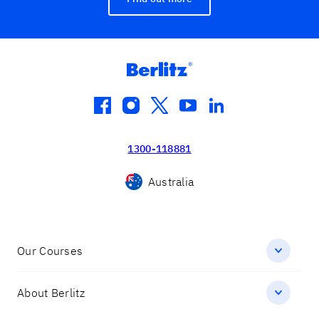
facebook
instagram
twitter
youtube
linkedin
1300-118881
Australia
Our Courses
About Berlitz