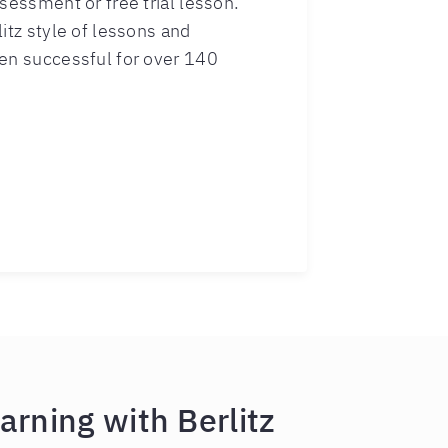
sessment or free trial lesson.
itz style of lessons and
een successful for over 140
ing with Berlitz