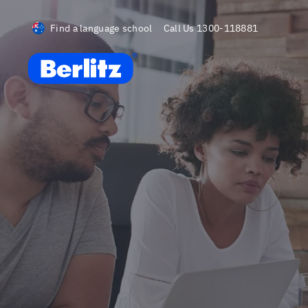
Find a language school
Call Us
1300-118881
Berlitz AU