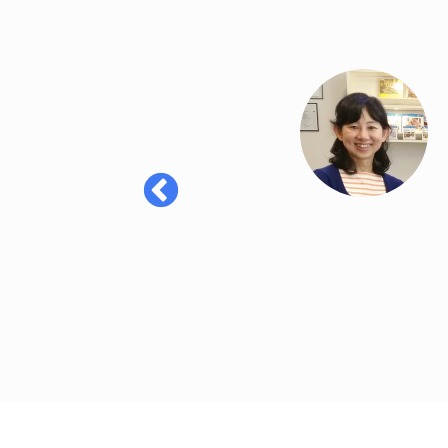
because I often
ind it difficult
ter 3 weeks of
te on the same
s. The Berlitz
e learn.