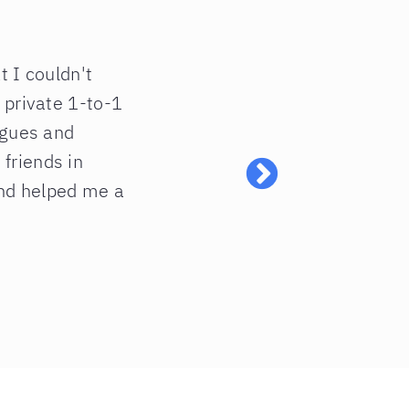
t I couldn't
 private 1-to-1
agues and
friends in
and helped me a