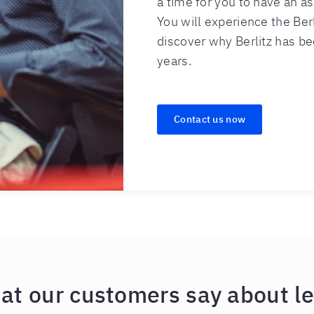
a time for you to have an as
You will experience the Berl
discover why Berlitz has b
years.
Contact us now
 customers say about learn