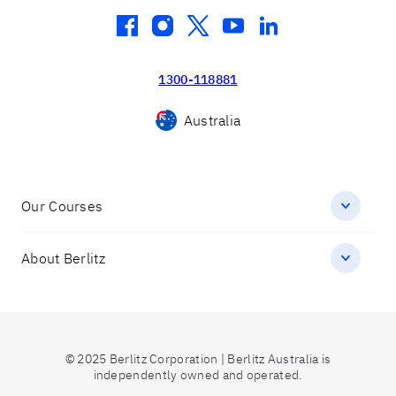
facebook
instagram
twitter
youtube
linkedin
1300-118881
Australia
Our Courses
About Berlitz
© 2025 Berlitz Corporation | Berlitz Australia is
independently owned and operated.