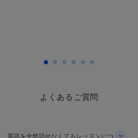
職・40代, 英
とても合っ
す。
T.Sさん IT
30代, 英語
もっと見る
よくあるご質問
英語を全然話せなくてもレッスンにつ