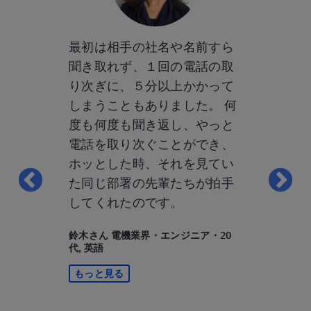
ルリッツっ
最初は相手の社名や名前すら
ベルリッツ
では？」と
聞き取れず、１回の電話の取
してわかっ
りますが、
り次ぎに、５分以上かかって
ります。そ
ーのみなさ
しまうこともありました。 何
回数」です
ドリーで、
度も何度も聞き返し、やっと
ツの教師は
はなかった
電話を取り次ぐことができ、
適していな
ん、レッスン
ホッとした時、それを見てい
その場です
はどんどん
た同じ部署の先輩たちが拍手
す。時制とか
ヘトヘトに
してくれたのです。
など）とか
したけど
手なところ
鈴木さん 電機業界・エンジニア・20
するために
してくれる
代, 英語
だと思って
かすために
もっと見る
したい」と
私にとって