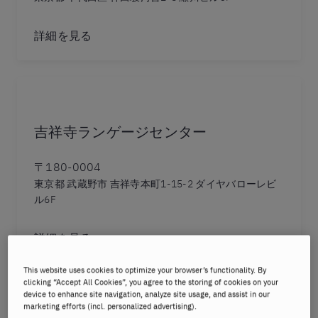
詳細を見る
吉祥寺ランゲージセンター
〒180-0004
東京都 武蔵野市 吉祥寺本町1-15-2 ダイヤバローレビ
ル6F
詳細を見る
This website uses cookies to optimize your browser’s functionality. By
clicking “Accept All Cookies”, you agree to the storing of cookies on your
device to enhance site navigation, analyze site usage, and assist in our
marketing efforts (incl. personalized advertising).