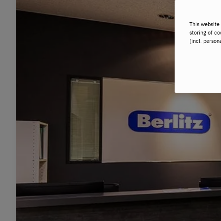
This website 
storing of co
(incl. person