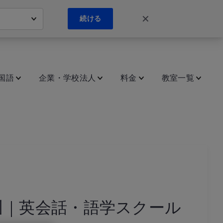
✕
続ける
国語
企業・学校法人
料金
教室一覧
川｜英会話・語学スクール