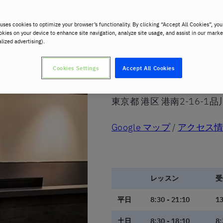
品川ランゲージセンター
uses cookies to optimize your browser’s functionality. By clicking “Accept All Cookies”, you
okies on your device to enhance site navigation, analyze site usage, and assist in our marke
alized advertising).
住所
:
Cookies Settings
Accept All Cookies
〒108-0075
東京都 港区 港南2-16-
Google マップ
/
アクセス
レッスン
受
平日
8:30 - 21:10
13
土日
8:30 - 18:10
8: