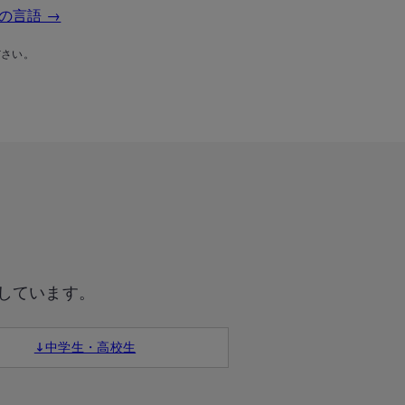
の言語 →
ださい。
しています。
↓中学生・高校生