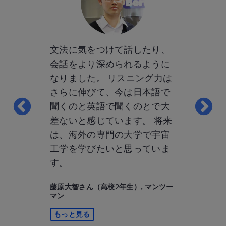
授業で月に
文法に気をつけて話したり、
ベルリッツ
と話す機会
会話をより深められるように
と話すこと
業を理解し
なりました。 リスニング力は
ョン力が養
なりまし
さらに伸びて、今は日本語で
す。学校で
たいと母に
聞くのと英語で聞くのとで大
コミュニケ
母が以前に
差ないと感じています。 将来
く取り組め
ッツを勧め
は、海外の専門の大学で宇宙
た。今後は
レッスンは
工学を学びたいと思っていま
ラム取得に
先生が優し
す。
ばしたいと
、すぐに受
藤原大智さん（高校2年生）, マンツー
伊坂 皆良さん
マン
もっと見る
もっと見る
, 英語