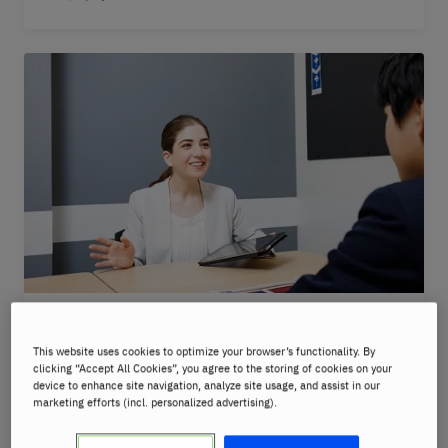
指導経験豊富な外国人教師による、英語のみで
This website uses cookies to optimize your browser’s functionality. By
行われるレッスン。頭の中で翻訳しながら話す
clicking “Accept All Cookies”, you agree to the storing of cookies on your
癖をなくします。
device to enhance site navigation, analyze site usage, and assist in our
marketing efforts (incl. personalized advertising).
教師の特長の詳細を見る