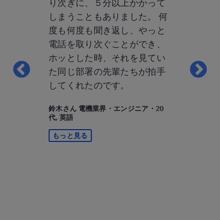
りますが、
り次ぎに、５分以上かかって
ります。そ
ーのみなさ
しまうこともありました。 何
回数」です
ドリーで、
度も何度も聞き返し、やっと
ツの教師は
はなかった
電話を取り次ぐことができ、
適していな
ん、レッスン
ホッとした時、それを見てい
その場です
はどんどん
た同じ部署の先輩たちが拍手
す。時制とか
ヘトヘトに
してくれたのです。
など）とか
したけど
手なところ
鈴木さん 電機業界・エンジニア・20
するために
してくれる
代, 英語
だと思って
かすために
もっと見る
したい」と
私にとって
職・40代, 英
とても合っ
す。
T.Sさん IT
30代, 英語