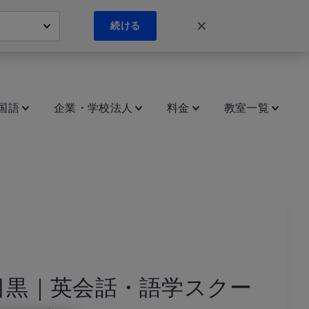
✕
続ける
国語
企業・学校法人
料金
教室一覧
目黒｜英会話・語学スクー