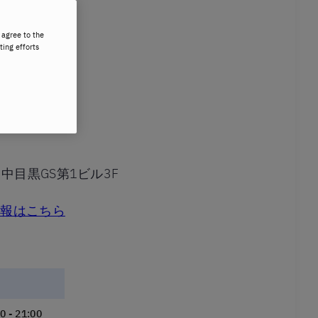
ル
 agree to the
ting efforts
 中目黒GS第1ビル3F
情報はこちら
0 - 21:00