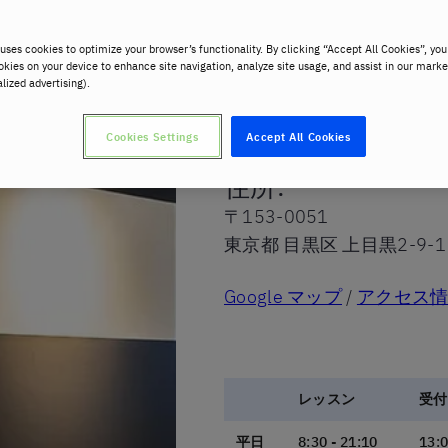
uses cookies to optimize your browser’s functionality. By clicking “Accept All Cookies”, you
中目黒ランゲージセンター
okies on your device to enhance site navigation, analyze site usage, and assist in our marke
alized advertising).
Cookies Settings
Accept All Cookies
住所
:
〒153-0051
東京都 目黒区 上目黒2-9-1
Google マップ
/
アクセス
レッスン
受付
平日
8:30 - 21:10
13:0