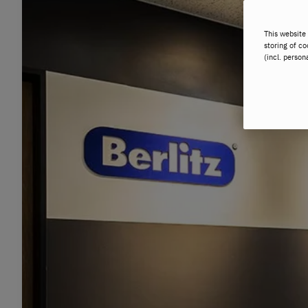
This website 
storing of co
(incl. person