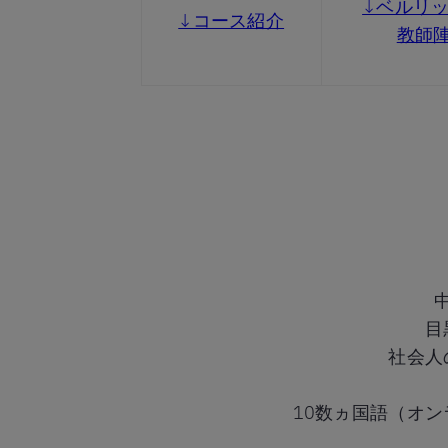
↓ベルリ
↓コース紹介
教師
目
社会人
10数ヵ国語（オ