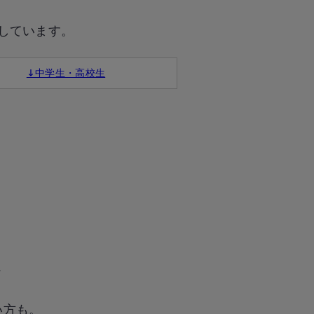
しています。
↓中学生・高校生
ス
い方も。