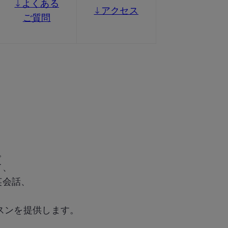
↓よくある
↓アクセス
ご質問
。
て、
英会話、
スンを提供します。