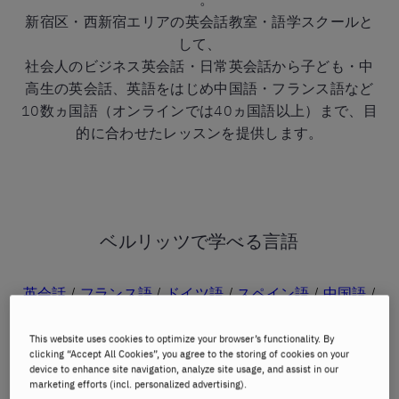
新宿区・西新宿エリアの英会話教室・語学スクールと
して、
社会人のビジネス英会話・日常英会話から子ども・中
高生の英会話、英語をはじめ中国語・フランス語など
10数ヵ国語（オンラインでは40ヵ国語以上）まで、目
的に合わせたレッスンを提供します。
ベルリッツで学べる言語
英会話
/
フランス語
/
ドイツ語
/
スペイン語
/
中国語
/
韓国語
/
その他の言語 →
This website uses cookies to optimize your browser’s functionality. By
※開講言語は担当教師の在籍状況により異なります。最新の開講状況は
clicking “Accept All Cookies”, you agree to the storing of cookies on your
お問い合わせください。
device to enhance site navigation, analyze site usage, and assist in our
marketing efforts (incl. personalized advertising).