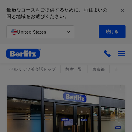
✕
最適なコースをご提供するために、お住まいの
国と地域をお選びください。
United States
続ける
英会話教室と語学スクール | ベルリッツ
ベルリッツ英会話トップ
教室一覧
東京都
市ヶ谷