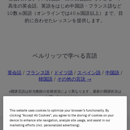
高生の英会話、英語をはじめ中国語・フランス語など
10数ヵ国語（オンラインでは40ヵ国語以上）まで、目
的に合わせたレッスンを提供します。
ベルリッツで学べる言語
英会話
/
フランス語
/
ドイツ語
/
スペイン語
/
中国語
/
韓国語
/
その他の言語 →
※開講言語は担当教師の在籍状況により異なります。最新の開講状況は
お問い合わせください。
This website uses cookies to optimize your browser’s functionality. By
clicking “Accept All Cookies”, you agree to the storing of cookies on your
device to enhance site navigation, analyze site usage, and assist in our
marketing efforts (incl. personalized advertising).