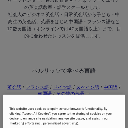
ゲージセンター。横浜市青葉区・たまプラーザエリア
の英会話教室・語学スクールとして、
社会人のビジネス英会話・日常英会話から子ども・中
高生の英会話、英語をはじめ中国語・フランス語など
10数ヵ国語（オンラインでは40ヵ国語以上）まで、目
的に合わせたレッスンを提供します。
ベルリッツで学べる言語
英会話
/
フランス語
/
ドイツ語
/
スペイン語
/
中国語
/
韓国語
/
その他の言語 →
※開講言語は担当教師の在籍状況により異なります。最新の開講状況は
This website uses cookies to optimize your browser’s functionality. By
お問い合わせください。
clicking “Accept All Cookies”, you agree to the storing of cookies on your
device to enhance site navigation, analyze site usage, and assist in our
marketing efforts (incl. personalized advertising).