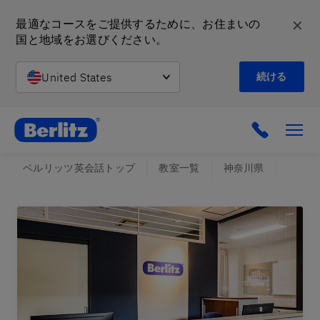
✕
最適なコースをご提供するために、お住まいの
国と地域をお選びください。
United States
続ける
英会話教室と語学スクール | ベルリッツ
ベルリッツ英会話トップ
教室一覧
神奈川県
たまプ