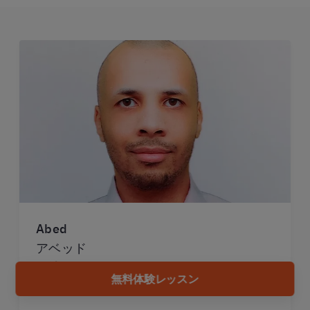
Abed
アベッド
国籍：
アルジェリア
無料体験レッスン
言語：
英語