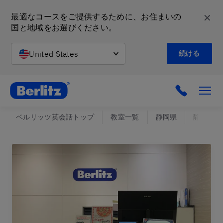
✕
最適なコースをご提供するために、お住まいの
国と地域をお選びください。
United States
続ける
英会話教室と語学スクール | ベルリッツ
ベルリッツ英会話トップ
教室一覧
静岡県
静岡