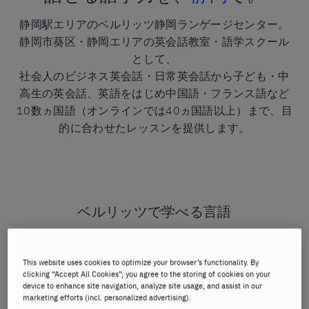
静岡駅エリアのベルリッツ静岡ランゲージセンター。
静岡市葵区・静岡エリアの英会話教室・語学スクール
として、
社会人のビジネス英会話・日常英会話から子ども・中
高生の英会話、英語をはじめ中国語・フランス語など
10数ヵ国語（オンラインでは40ヵ国語以上）まで、目
的に合わせたレッスンを提供します。
ベルリッツで学べる言語
英会話
/
フランス語
/
ドイツ語
/
スペイン語
/
中国語
/
This website uses cookies to optimize your browser’s functionality. By
韓国語
/
その他の言語 →
clicking “Accept All Cookies”, you agree to the storing of cookies on your
device to enhance site navigation, analyze site usage, and assist in our
※開講言語は担当教師の在籍状況により異なります。最新の開講状況は
marketing efforts (incl. personalized advertising).