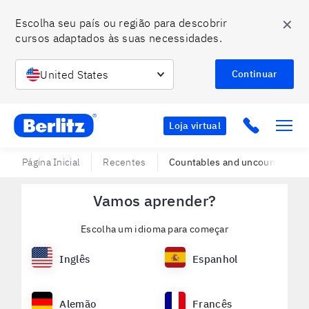
✕
Escolha seu país ou região para descobrir 
cursos adaptados às suas necessidades.
United States
Continuar
Berlitz BR
Click to c
Loja virtual
Página Inicial
Recentes
Countables and uncountables: u
Vamos aprender?
Escolha um idioma para começar
Inglês
Espanhol
Alemão
Francês