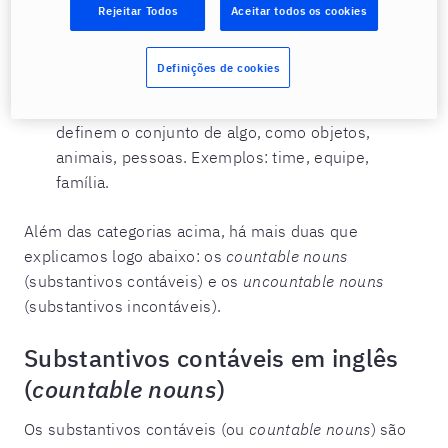
Rejeitar Todos
Aceitar todos os cookies
referem-se a coisas existentes que podemos
encostar, olhar, ouvir. Exemplos: balde,
sanduíche, guitarra.
Definições de cookies
Collective nouns
(substantivos coletivos):
definem o conjunto de algo, como objetos,
animais, pessoas. Exemplos: time, equipe,
família.
Além das categorias acima, há mais duas que
explicamos logo abaixo: os
countable nouns
(substantivos contáveis) e os
uncountable nouns
(substantivos incontáveis).
Substantivos contáveis em inglês
(
countable nouns
)
Os substantivos contáveis (ou
countable nouns
) são