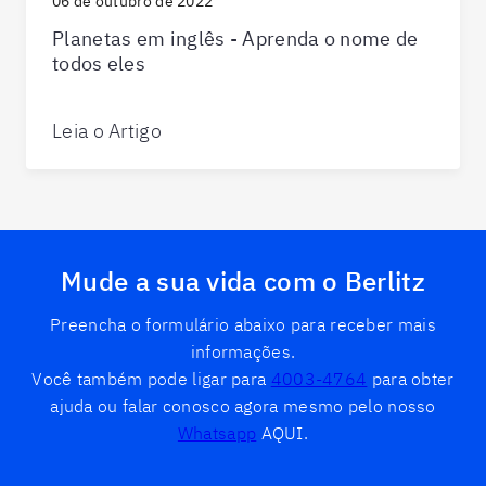
06 de outubro de 2022
Planetas em inglês - Aprenda o nome de
todos eles
Leia o Artigo
Mude a sua vida com o Berlitz
Preencha o formulário abaixo para receber mais
informações.
Você também pode ligar para
4003-4764
para obter
ajuda ou falar conosco agora mesmo pelo nosso
Whatsapp
AQUI.