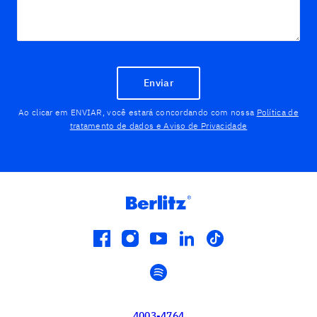
Enviar
Ao clicar em ENVIAR, você estará concordando com nossa
Política de
tratamento de dados e Aviso de Privacidade
facebook
instagram
youtube
linkedin
tiktok
spotify
4003-4764