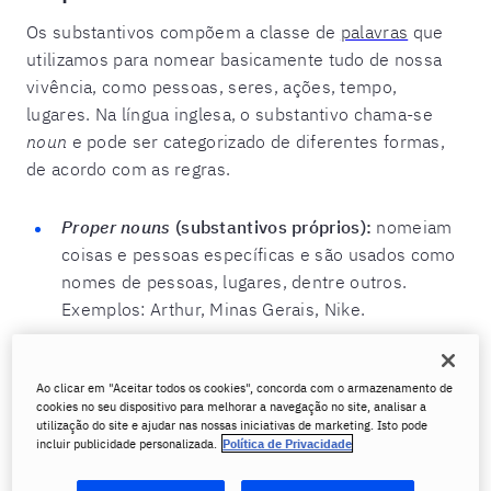
Os substantivos compõem a classe de
palavras
que
utilizamos para nomear basicamente tudo de nossa
vivência, como pessoas, seres, ações, tempo,
lugares. Na língua inglesa, o substantivo chama-se
noun
e pode ser categorizado de diferentes formas,
de acordo com as regras.
Proper nouns
(substantivos próprios):
nomeiam
coisas e pessoas específicas e são usados como
nomes de pessoas, lugares, dentre outros.
Exemplos: Arthur, Minas Gerais, Nike.
Common nouns
(substantivos comuns):
são
usados para descrever coisas não específicas,
Ao clicar em "Aceitar todos os cookies", concorda com o armazenamento de
tipos de objetos, lugares e até pessoas.
cookies no seu dispositivo para melhorar a navegação no site, analisar a
utilização do site e ajudar nas nossas iniciativas de marketing. Isto pode
Exemplos: bairro, carro, criança.
incluir publicidade personalizada.
Política de Privacidade
Concrete nouns
(substantivos concretos):