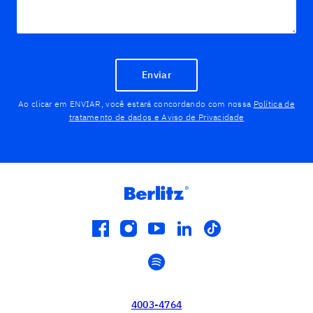
Enviar
Ao clicar em ENVIAR, você estará concordando com nossa
Política de
tratamento de dados e Aviso de Privacidade
facebook
instagram
youtube
linkedin
tiktok
spotify
4003-4764