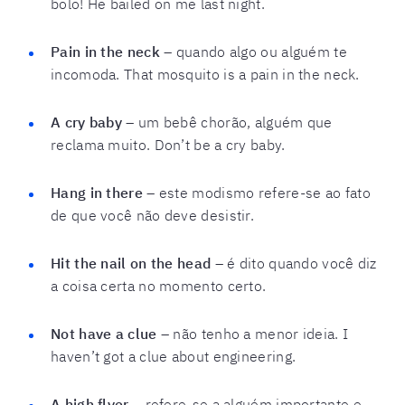
bolo! He bailed on me last night.
Pain in the neck
– quando algo ou alguém te
incomoda. That mosquito is a pain in the neck.
A cry baby
– um bebê chorão, alguém que
reclama muito. Don’t be a cry baby.
Hang in there
– este modismo refere-se ao fato
de que você não deve desistir.
Hit the nail on the head –
é dito quando você diz
a coisa certa no momento certo.
Not have a clue
– não tenho a menor ideia. I
haven’t got a clue about engineering.
A high flyer
– refere-se a alguém importante e