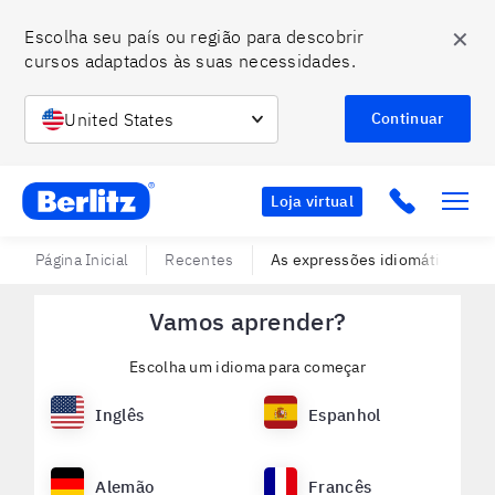
✕
Escolha seu país ou região para descobrir 
cursos adaptados às suas necessidades.
United States
Continuar
Berlitz BR
Click to c
Loja virtual
Página Inicial
Recentes
As expressões idiomáticas mai
Vamos aprender?
Escolha um idioma para começar
Inglês
Espanhol
Alemão
Francês