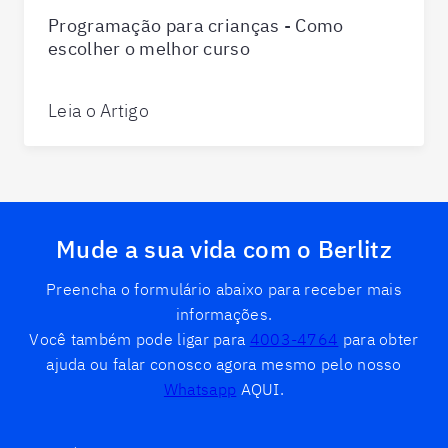
Programação para crianças - Como
escolher o melhor curso
Leia o Artigo
Mude a sua vida com o Berlitz
Preencha o formulário abaixo para receber mais
informações.
Você também pode ligar para
4003-4764
para obter
ajuda ou falar conosco agora mesmo pelo nosso
Whatsapp
AQUI.