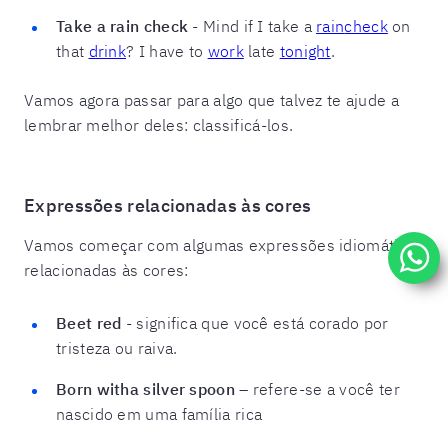
Take a rain check
- Mind if I take a
rain
check
on
that
drink
? I have to
work
late
tonight
.
Vamos agora passar para algo que talvez te ajude a
lembrar melhor deles: classificá-los.
Expressões relacionadas às cores
Vamos começar com algumas expressões idiomáticas
relacionadas às cores:
Beet red
- significa que você está corado por
tristeza ou raiva.
Born witha silver spoon
– refere-se a você ter
nascido em uma família rica