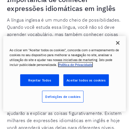
expressões idiomáticas em inglês
A língua inglesa é um mundo cheio de possibilidades.
Quando você estuda essa língua, você não só deve
aprender vocabulário, mas também conhecer coisas
que são úteis para você em diferentes contextos.
Embora às vezes você sinta que seu banco de dados
Ao clicar em "Aceitar todos os cookies", concorda com o armazenamento de
cookies no seu dispositivo para melhorar a navegação no site, analisar a
já está muito cheio com todas essas novas
utilização do site e ajudar nas nossas iniciativas de marketing. Isto pode
informações em inglês, há sempre um espacinho
incluir publicidade personalizada.
Política de Privacidade
reservado para se aprender mais.
Rejeitar Todos
Aceitar todos os cookies
Algo essencial para ser capaz de se comunicar como
um falante nativo da língua inglesa é conhecer as
Definições de cookies
expressões idiomáticas ou modismos. Esses tipos de
frases são essenciais em uma conversa cotidiana e te
ajudarão a explicar as coisas figurativamente. Existem
milhares de expressões idiomáticas em inglês e hoje
você aprenderá várias delas para diferentes níveis.