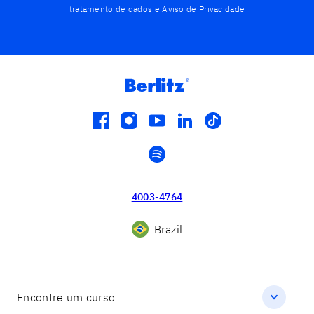
tratamento de dados e Aviso de Privacidade
facebook
instagram
youtube
linkedin
tiktok
spotify
4003-4764
Brazil
Encontre um curso