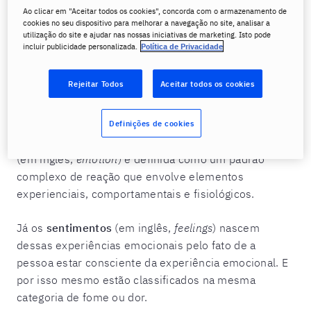
ou mesmo o equivalente mais apropriado. No
Ao clicar em "Aceitar todos os cookies", concorda com o armazenamento de
entanto, quanto maior for o vocabulário na língua-
cookies no seu dispositivo para melhorar a navegação no site, analisar a
utilização do site e ajudar nas nossas iniciativas de marketing. Isto pode
alvo, melhores serão as chances de escolhas dentro
incluir publicidade personalizada.
Política de Privacidade
daquela representação cultural do mundo.
Rejeitar Todos
Aceitar todos os cookies
Para o nosso propósito neste artigo, iremos utilizar as
definições da Associação Americana de Psicologia
para entendê-las em inglês. De acordo com a
Definições de cookies
American Psychological Association (APA), a emoção
(em inglês,
emotion
) é definida como um padrão
complexo de reação que envolve elementos
experienciais, comportamentais e fisiológicos.
Já os
sentimentos
(em inglês,
feelings
) nascem
dessas experiências emocionais pelo fato de a
pessoa estar consciente da experiência emocional. E
por isso mesmo estão classificados na mesma
categoria de fome ou dor.