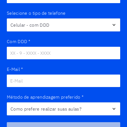
Selecione o tipo de telefone
Com DDD
*
E-Mail
*
Método de aprendizagem preferido
*
Para quem e como são as aulas?
*