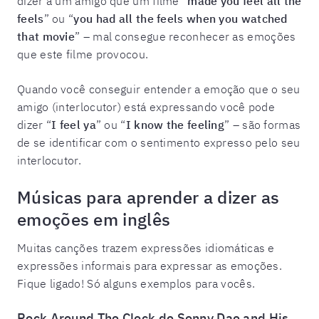
dizer a um amigo que um filme “
made you feel all the
feels
” ou “
you had all the feels when you watched
that movie
” – mal consegue reconhecer as emoções
que este filme provocou.
Quando você conseguir entender a emoção que o seu
amigo (interlocutor) está expressando você pode
dizer “
I feel ya
” ou “
I know the feeling
” – são formas
de se identificar com o sentimento expresso pelo seu
interlocutor.
Músicas para aprender a dizer as
emoções em inglês
Muitas canções trazem expressões idiomáticas e
expressões informais para expressar as emoções.
Fique ligado! Só alguns exemplos para vocês.
Rock Around The Clock de Sonny Dae and His