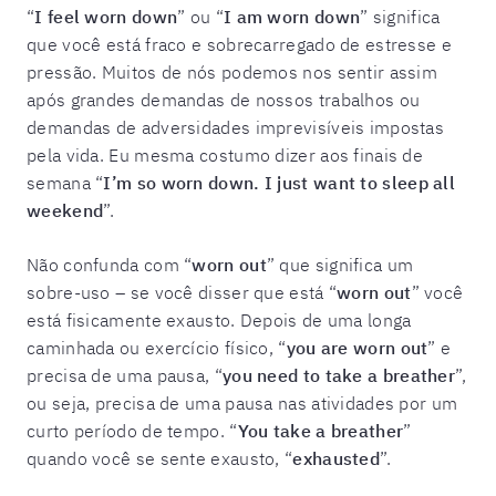
“
I feel worn down
” ou “
I am worn down
” significa
que você está fraco e sobrecarregado de estresse e
pressão. Muitos de nós podemos nos sentir assim
após grandes demandas de nossos trabalhos ou
demandas de adversidades imprevisíveis impostas
pela vida. Eu mesma costumo dizer aos finais de
semana “
I’m so worn down. I just want to sleep all
weekend
”.
Não confunda com “
worn out
” que significa um
sobre-uso – se você disser que está “
worn out
” você
está fisicamente exausto. Depois de uma longa
caminhada ou exercício físico, “
you are worn out
” e
precisa de uma pausa, “
you need to take a breather
”,
ou seja, precisa de uma pausa nas atividades por um
curto período de tempo. “
You take a breather
”
quando você se sente exausto, “
exhausted
”.