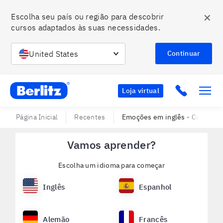
✕
Escolha seu país ou região para descobrir 
cursos adaptados às suas necessidades.
United States
Continuar
Berlitz BR
Click to c
Loja virtual
Página Inicial
Recentes
Emoções em inglês - Como exp
Vamos aprender?
Escolha um idioma para começar
Inglês
Espanhol
Alemão
Francês