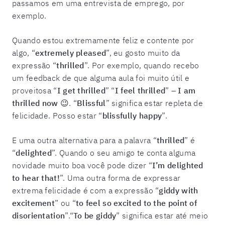
passamos em uma entrevista de emprego, por
exemplo.
Quando estou extremamente feliz e contente por
algo, “
extremely pleased
”, eu gosto muito da
expressão “
thrilled
”. Por exemplo, quando recebo
um feedback de que alguma aula foi muito útil e
proveitosa “
I get thrilled
” “
I feel thrilled
” –
I am
thrilled now
😉. “
Blissful
” significa estar repleta de
felicidade. Posso estar “
blissfully happy
”.
E uma outra alternativa para a palavra “
thrilled
” é
“
delighted
”. Quando o seu amigo te conta alguma
novidade muito boa você pode dizer “
I’m delighted
to hear that!
”. Uma outra forma de expressar
extrema felicidade é com a expressão “
giddy with
excitement
” ou “
to feel so excited to the point of
disorientation
”.“
To be giddy
” significa estar até meio