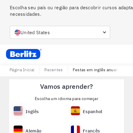
Escolha seu país ou região para descobrir cursos adapta
necessidades.
United States
Berlitz BR
Página Inicial
Recentes
Festas em inglês anuais para a
Vamos aprender?
Escolha um idioma para começar
Inglês
Espanhol
Alemão
Francês