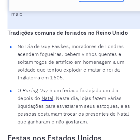
1º de
May Day
May Day
Mei De
maio
Tradições comuns de feriados no Reino Unido
No Dia de Guy Fawkes, moradores de Londres
acendem fogueiras, bebem vinhos quentes e
soltam fogos de artifício em homenagem a um
soldado que tentou explodir e matar o rei da
Inglaterra em 1605.
O
Boxing Day
é um feriado festejado um dia
depois do
Natal
. Neste dia, lojas fazem várias
liquidações para esvaziarem seus estoques, e as
pessoas costumam trocar os presentes de Natal
que ganharam e não gostaram.
Festas nos Estados Unidos