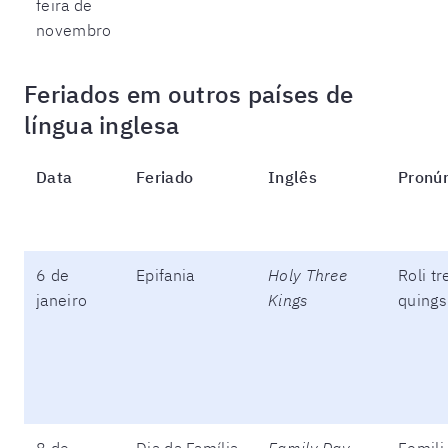
feira de
novembro
Feriados em outros países de
língua inglesa
Data
Feriado
Inglês
Pronú
6 de
Epifania
Holy Three
Roli tr
janeiro
Kings
quings
8 de
Dia da Família
Family Day
Femili