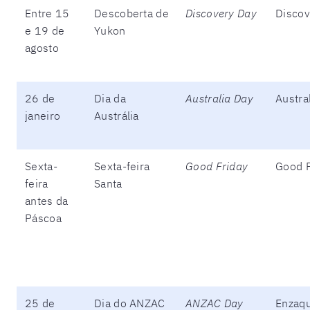
Entre 15
Descoberta de
Discovery Day
Discov
e 19 de
Yukon
agosto
26 de
Dia da
Australia Day
Austra
janeiro
Austrália
Sexta-
Sexta-feira
Good Friday
Good F
feira
Santa
antes da
Páscoa
25 de
Dia do ANZAC
ANZAC Day
Enzaqu