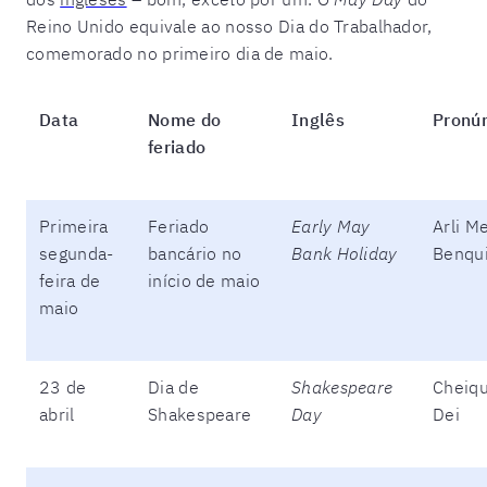
Reino Unido equivale ao nosso Dia do Trabalhador,
comemorado no primeiro dia de maio.
Data
Nome do
Inglês
Pronú
feriado
Primeira
Feriado
Early May
Arli Me
segunda-
bancário no
Bank Holiday
Benqui
feira de
início de maio
maio
23 de
Dia de
Shakespeare
Cheiqu
abril
Shakespeare
Day
Dei