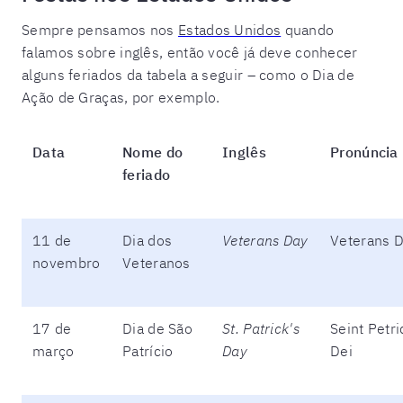
Sempre pensamos nos
Estados Unidos
quando
falamos sobre inglês, então você já deve conhecer
alguns feriados da tabela a seguir – como o Dia de
Ação de Graças, por exemplo.
Data
Nome do
Inglês
Pronúncia
feriado
11 de
Dia dos
Veterans Day
Veterans D
novembro
Veteranos
17 de
Dia de São
St. Patrick's
Seint Petri
março
Patrício
Day
Dei