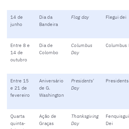
14 de
Dia da
Flag day
Flegui dei
junho
Bandeira
Entre 8 e
Dia de
Columbus
Columbus 
14 de
Colombo
Day
outubro
Entre 15
Aniversário
Presidents'
Presidents
e 21 de
de G.
Day
fevereiro
Washington
Quarta
Ação de
Thanksgiving
Fenquisgui
quinta-
Graças
Day
Dei