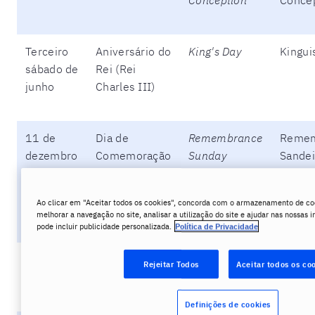
Terceiro
Aniversário do
King's Day
Kingui
sábado de
Rei (Rei
junho
Charles III)
11 de
Dia de
Remembrance
Remem
dezembro
Comemoração
Sunday
Sandei
das duas
Guerras
Ao clicar em "Aceitar todos os cookies", concorda com o armazenamento de coo
Mundiais
melhorar a navegação no site, analisar a utilização do site e ajudar nas nossas i
pode incluir publicidade personalizada.
Política de Privacidade
26 de
Boxing Day
Boxing Day
Boksin
Rejeitar Todos
Aceitar todos os co
dezembro
Definições de cookies