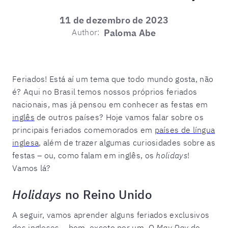
11 de dezembro de 2023
Author:
Paloma Abe
Feriados! Está aí um tema que todo mundo gosta, não
é? Aqui no Brasil temos nossos próprios feriados
nacionais, mas já pensou em conhecer as festas em
inglês
de outros países? Hoje vamos falar sobre os
principais feriados comemorados em
países de língua
inglesa
, além de trazer algumas curiosidades sobre as
festas – ou, como falam em inglês, os
holidays
!
Vamos lá?
Holidays
no Reino Unido
A seguir, vamos aprender alguns feriados exclusivos
dos
ingleses
– bom, exceto por um. O
May Day
do