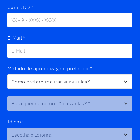
Com DDD
*
E-Mail
*
Método de aprendizagem preferido
*
Para quem e como são as aulas?
*
Idioma