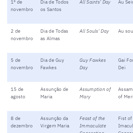
1º de
Dia de Todos
All Saints' Day
Au Sei
novembro
os Santos
2 de
Dia de Todas
All Souls' Day
Au sou
novembro
as Almas
5 de
Dia de Guy
Guy Fawkes
Gai F
novembro
Fawkes
Day
Dei
15 de
Assunção de
Assumption of
Assam
agosto
Maria
Mary
of Mer
8 de
Assunção da
Feast of the
Fist of
dezembro
Virgem Maria
Immaculate
Imacul
Conception
Conce