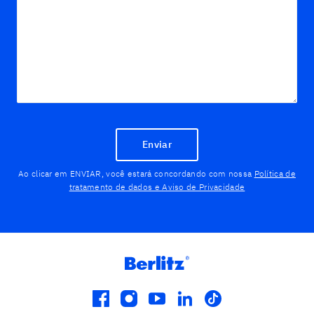
Enviar
Ao clicar em ENVIAR, você estará concordando com nossa
Política de
tratamento de dados e Aviso de Privacidade
facebook
instagram
youtube
linkedin
tiktok