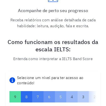
Acompanhe de perto seu progresso
Receba relatórios com análise detalhada de cada
habilidade: leitura, audição, fala e escrita.
Como funcionam os resultados da
escala IELTS:
Entenda como interpretar a IELTS Band Score
Selecione um nível para ter acesso ao
conteúdo!
9
8
7
6
5
4
3
2