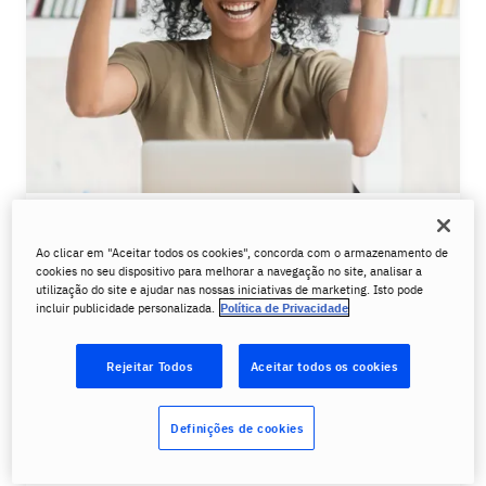
Os benefícios do curso
Ao clicar em "Aceitar todos os cookies", concorda com o armazenamento de
preparatório IELTS com o
cookies no seu dispositivo para melhorar a navegação no site, analisar a
utilização do site e ajudar nas nossas iniciativas de marketing. Isto pode
Berlitz:
incluir publicidade personalizada.
Política de Privacidade
Maiores chances de
sucesso no exame
Rejeitar Todos
Aceitar todos os cookies
com uma
preparação cuidadosa
.
Definições de cookies
Treinamento adaptativo na plataforma de
autoestudo com exercícios que o