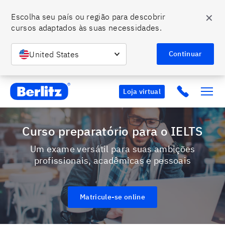
✕
Escolha seu país ou região para descobrir 
cursos adaptados às suas necessidades.
United States
Continuar
Berlitz BR
Click to c
Loja virtual
Curso preparatório para o IELTS
Um exame versátil para suas ambições
profissionais, acadêmicas e pessoais
Matricule-se online