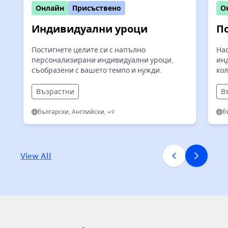
Онлайн
Присъствено
О
Индивидуални уроци
П
Постигнете целите си с напълно
Нас
персонализирани индивидуални уроци,
ин
съобразени с вашето темпо и нужди.
кол
Възрастни
В
български, Английски, +9
б
View All