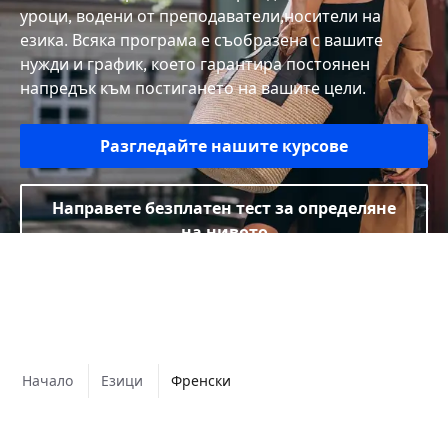
уроци, водени от преподаватели,носители на
езика. Всяка програма е съобразена с вашите
нужди и график, което гарантира постоянен
напредък към постигането на вашите цели.
Разгледайте нашите курсове
Направете безплатен тест за определяне
на нивото
Начало
Езици
Френски