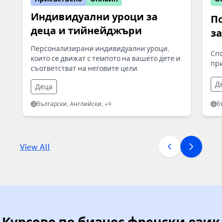
Индивидуални уроци за
П
деца и тийнейджъри
з
Персонализирани индивидуални уроци,
Сп
които се движат с темпото на вашето дете и
при
съответстват на неговите цели.
Д
Деца
български, Английски, +9
б
View All
Курсове по бизнес френски език