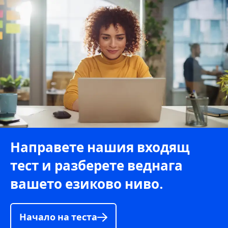
Направете нашия входящ
тест и разберете веднага
вашето езиково ниво.
Начало на теста