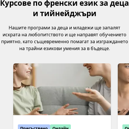
Курсове по френски език за деца
и тийнейджъри
Нашите програми за деца и младежи ще запалят
искрата на любопитството и ще направят обучението
приятно, като същевременно помагат за изграждането
на трайни езикови умения за в бъдеще.
Присъствено
Онлайн
О