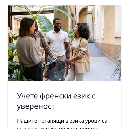
Учете френски език с
увереност
Нашите потапящи в езика уроци са
създадени така, че да се впишат