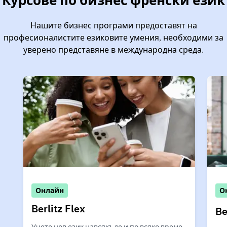
Нашите бизнес програми предоставят на
професионалистите езиковите умения, необходими за
уверено представяне в международна среда.
Онлайн
О
Berlitz Flex
Be
Учете нов език навсякъде и по всяко време