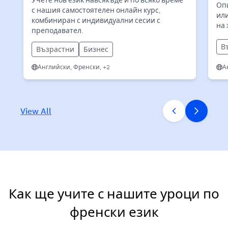
Опи
с нашия самостоятелен онлайн курс,
или
комбиниран с индивидуални сесии с
на 
преподавател.
В
Възрастни
Бизнес
Английски, Френски, +2
А
View All
Как ще учите с нашите уроци по
френски език