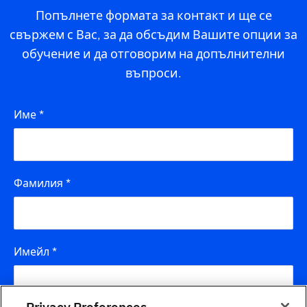
Попълнете формата за контакт и ще се
свържем с Вас, за да обсъдим Вашите опции за
обучение и да отговорим на допълнителни
въпроси.
Име
*
Фамилия
*
Имейл
*
Privacy Preferences