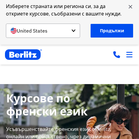
✕
Изберете страната или региона си, за да 
откриете курсове, съобразени с вашите нужди.
United States
Продължи
Курсове по
френски език
Усъвършенствайте френския език с Berlitz,
онлайн или присъствено, чрез динамични