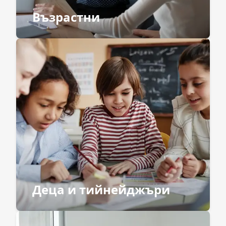
Възрастни
Деца и тийнейджъри