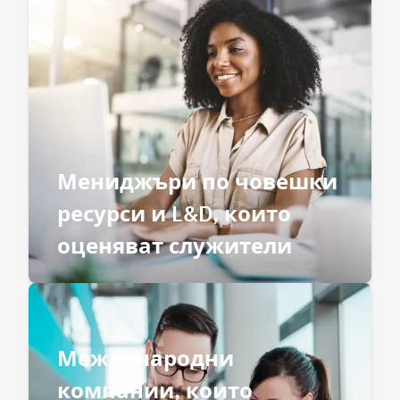
Мениджъри по човешки
ресурси и L&D, които
оценяват служители
Международни
компании, които