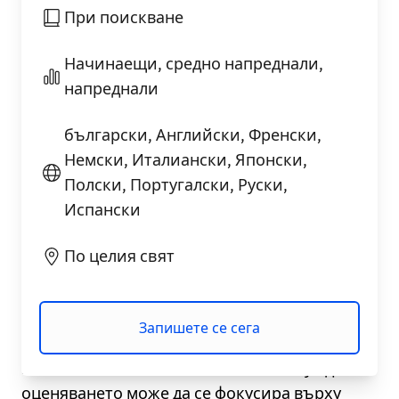
При поискване
Начинаещи, средно напреднали,
напреднали
български, Английски, Френски,
Немски, Италиански, Японски,
Полски, Португалски, Руски,
Испански
За нашия тест за
По целия свят
оценяване на ниво
Нашите тестови услуги измерват и четирите
Запишете се сега
езикови умения: говорене, слушане, четене
и писане. В зависимост от вашите нужди,
оценяването може да се фокусира върху