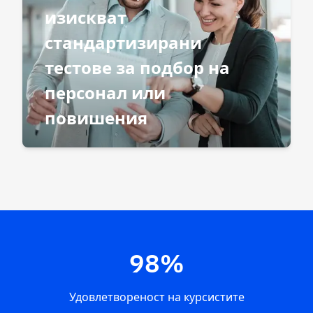
изискват
стандартизирани
тестове за подбор на
персонал или
повишения
98%
Удовлетвореност на курсистите