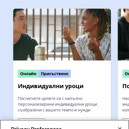
Онлайн
Присъствено
О
Индивидуални уроци
П
Постигнете целите си с напълно
Нас
персонализирани индивидуални уроци,
ин
съобразени с вашето темпо и нужди.
кол
Възрастни
В
Privacy Preferences