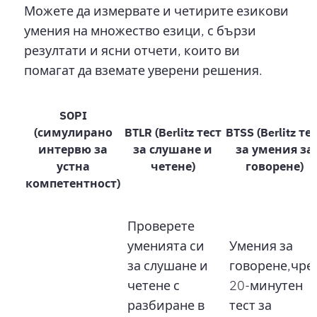
Можете да измервате и четирите езикови
умения на множество езици, с бързи
резултати и ясни отчети, които ви
помагат да вземате уверени решения.
SOPI
(симулирано
BTLR (Berlitz тест
BTSS (Berlitz те
интервю за
за слушане и
за умения за
устна
четене)
говорене)
компетентност)
Проверете
уменията си
Умения за
за слушане и
говорене,чре
четене с
20-минутен
разбиране в
тест за