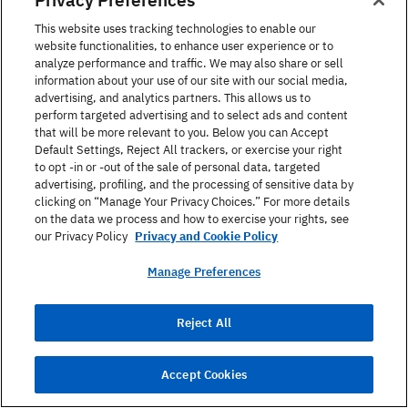
български, Английски, +9
б
This website uses tracking technologies to enable our
website functionalities, to enhance user experience or to
analyze performance and traffic. We may also share or sell
information about your use of our site with our social media,
View All
advertising, and analytics partners. This allows us to
perform targeted advertising and to select ads and content
that will be more relevant to you. Below you can Accept
Default Settings, Reject All trackers, or exercise your right
to opt -in or -out of the sale of personal data, targeted
advertising, profiling, and the processing of sensitive data by
clicking on “Manage Your Privacy Choices.” For more details
on the data we process and how to exercise your rights, see
our Privacy Policy
Научете повече
Privacy and Cookie Policy
Manage Preferences
Попълнете формата за контакт и ще се
свържем с Вас, за да обсъдим Вашите опции за
Reject All
обучение и да отговорим на допълнителни
въпроси.
Accept Cookies