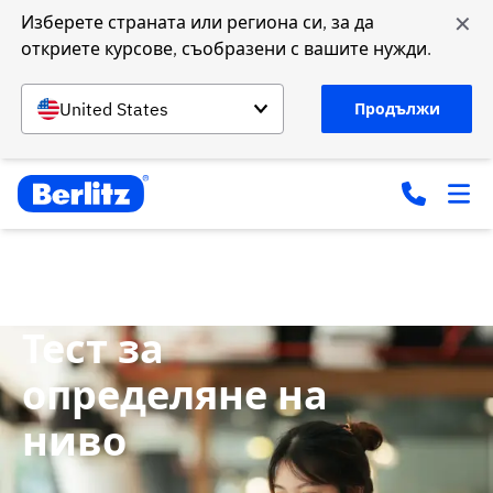
✕
Изберете страната или региона си, за да 
откриете курсове, съобразени с вашите нужди.
United States
Продължи
Начало
курсове
Language assessment
Тест за
определяне на
ниво