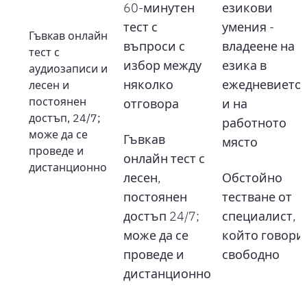
60-минутен
езикови
тест с
умения -
Гъвкав онлайн
въпроси с
владеене на
тест с
избор между
езика в
аудиозаписи и
няколко
ежедневието
лесен и
постоянен
отговора
и на
достъп, 24/7;
работното
може да се
Гъвкав
място
проведе и
онлайн тест с
дистанционно
лесен,
Обстойно
постоянен
тестване от
достъп 24/7;
специалист,
може да се
който говори
проведе и
свободно
дистанционно