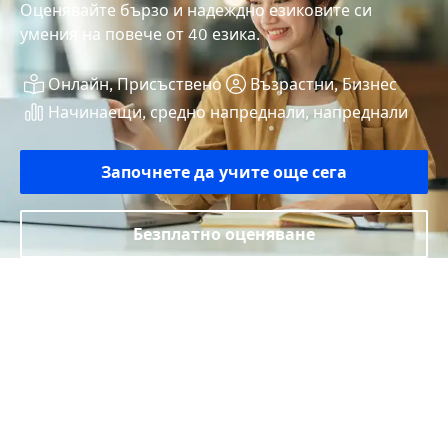
Оценявайте бързо и надеждно езиковите си
умения на повече от 40 езика.
Онлайн, Присъствено
Възрастни, Бизнес
Начинаещи, средно напреднали, напреднали
Започнете да учите още сега
Безплатно оценяване