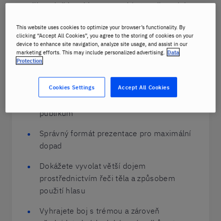
libovolně kombinovat a vybírat podle svých
individuálních, týmových nebo organizačních cílů.
This website uses cookies to optimize your browser’s functionality. By
clicking “Accept All Cookies”, you agree to the storing of cookies on your
device to enhance site navigation, analyze site usage, and assist in our
marketing efforts. This may include personalized advertising.
Data
Úspěšné mezinárodní prezentace
Protection
Buďte připraveni - vytvoříte strukturované
Cookies Settings
Accept All Cookies
prezentace zacílené přímo na právě vaše
publikum
Správný formát prezentace pro maximální
dopad
Dokážete vyvolat větší dojem
prostřednictvím řeči těla a způsobem
použití hlasu
Vyhrajete boj s trémou a zároveň