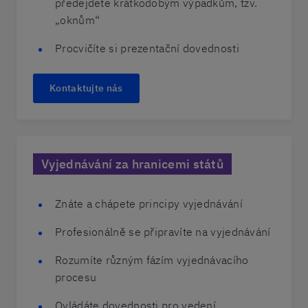
předejdete krátkodobým výpadkům, tzv.
„oknům“
Procvičíte si prezentační dovednosti
Kontaktujte nás
Vyjednávání za hranicemi států
Znáte a chápete principy vyjednávání
Profesionálně se připravíte na vyjednávání
Rozumíte různým fázím vyjednávacího
procesu
Ovládáte dovednosti pro vedení