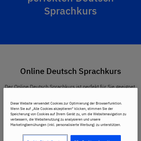
Sprachkurs
Online Deutsch Sprachkurs
Der Online Deutsch Sprachkurs ist perfekt für Sie geeignet,
wenn Sie flexibel und ortsunabhängig lernen wollen. Wir
bieten verschiedene Online Trainingsformate an.
Diese Website verwendet Cookies zur Optimierung der Browserfunktion.
Wenn Sie auf „Alle Cookies akzeptieren“ klicken, stimmen Sie der
Speicherung von Cookies auf Ihrem Gerät zu, um die Websitenavigation zu
verbessern, die Websitenutzung zu analysieren und unsere
Marketingbemühungen (inkl. personalisierte Werbung) zu unterstützen.