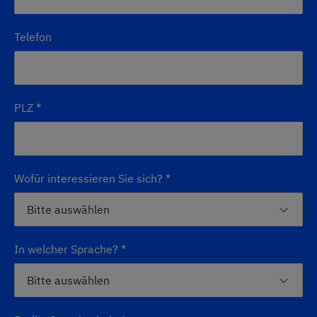
Telefon
PLZ
*
Wofür interessieren Sie sich?
*
In welcher Sprache?
*