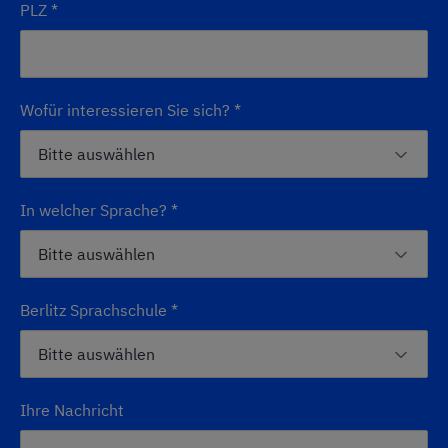
PLZ
*
Wofür interessieren Sie sich?
*
In welcher Sprache?
*
Berlitz Sprachschule
*
Ihre Nachricht