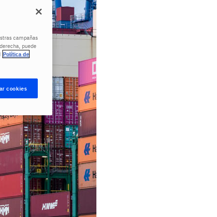
uestras campañas
a derecha, puede
d
Política de
ar cookies