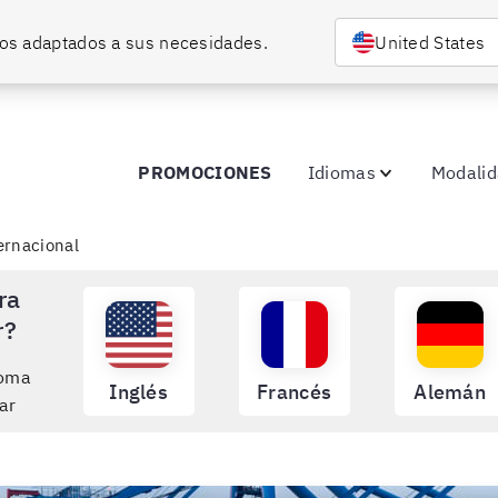
rsos adaptados a sus necesidades.
United States
PROMOCIONES
Idiomas
Modali
ernacional
ra
r?
ioma
Inglés
Francés
Alemán
ar