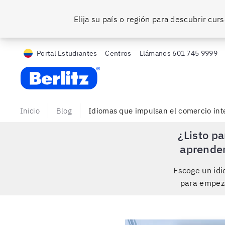
Elija su país o región para descubrir cu
Portal Estudiantes
Centros
Llámanos
601 745 9999
Berlitz CO
Inicio
Blog
Idiomas que impulsan el comercio int
¿Listo pa
aprende
Escoge un id
para empez