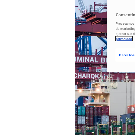
Consentim
Procesamos s
de marketing
ejercer sus 
privacidad
Derechos