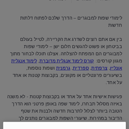
לימודי שפות למבוגרים – הדרך שלכם לפתוח דלתות
חדשות
בין אם אתם רוצים לשדרג את הקריירה, לטייל בעולם
בביטחון או פשוט להגשים חלום ישן –
לימודי שפות
למבוגרים
הם המפתח להצלחה. אצלנו תוכלו לבחור מתוך
מגוון
קורסים
:
קורס לימוד אנגלית מדוברת
,
לימוד אנגלית
אונליין
,
צרפתית
,
ספרדית
,
גרמנית
ושפות נוספות,
בשיעורים פרונטליים או מקוונים, בקבוצות קטנות או אחד
על אחד.
פגישות אישיות אחד על אחד או בקבוצות קטנות - לא משנה
באיזה מסלול תבחרו, לימוד שפה באופן פרטני הוא הדרך
הטובה ביותר לצלול לתרבות חדשה ולבנות את שטף
הדיבור במהירות. שיעורי השפות למבוגרים נותנים לך
הזדמנות לתרגל את השפה החדשה שלך בסביבה תומכת,