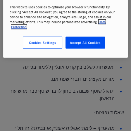
בהדרכה ותמיכה של מדריך ברליץ, דובר שפת אם.
This website uses cookies to optimize your browser’s functionality. By
clicking “Accept All Cookies”, you agree to the storing of cookies on your
device to enhance site navigation, analyze site usage, and assist in our
marketing efforts. This may include personalized advertising.
Data
Protection
מה תקבלו בלימודי השפות שלנו?
Cookies Settings
Accept All Cookies
שיטות הוראה מותאמות למבוגרים, עם דגש על
תקשורת מדוברת מעשית.
אפשרות לשלב בין קורס אונליין ללימוד בכיתה
מורים מקצועיים דוברי שפת אם.
תרגול שוטף שבונה ביטחון לדבר שוטף כבר מהשיעור
הראשון.
שאלות נפוצות:
מה עדיף – לימוד אנגלית אונליין או בכיתה
?
זה תלוי