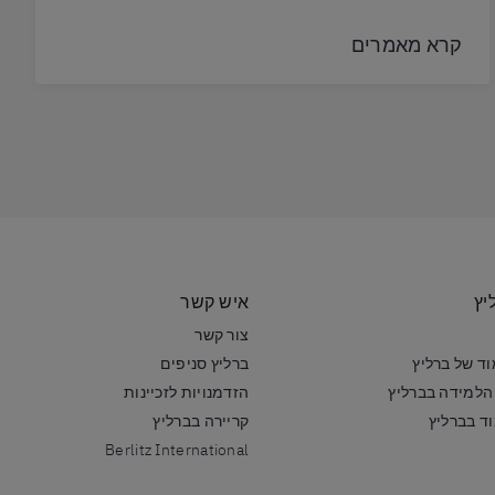
קרא מאמרים
יץ
איש קשר
צור קשר
ד של ברליץ
ברליץ סניפים
הלמידה בברליץ
הזדמנויות לזכיינות
ד בברליץ
קריירה בברליץ
Berlitz International