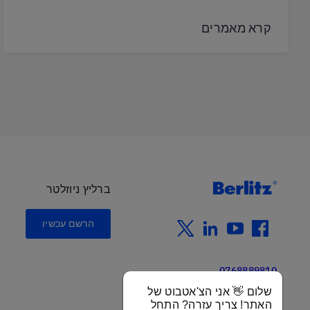
קרא מאמרים
ברליץ ניוזלטר
הרשם עכשיו
twitter
linkedin
youtube
facebook
0768889810
שלום 👋 אני הצ'אטבוט של
Israel
האתר! צריך עזרה? התחל