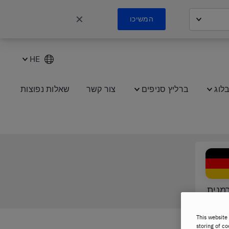
✕
המשיכו
HE
לוג
ברליץ סניפים
צור קשר
שאלות נפוצות
מנית
This website 
storing of co