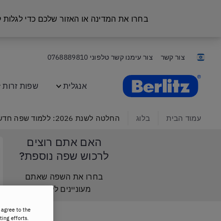
בחרו את המדינה או האזור שלכם כדי לגלות
צור קשר
צור עימנו קשר טלפוני
0768889810
Berlitz Israel
אנגלית
שפות זרות
עמוד הבית
בלוג
החלטה לשנת 2026: ללמוד שפה חדשה אונליין עם ברליץ
האם אתם רוצים
לרכוש שפה נוספת?
בחרו את השפה שאתם
מעוניינים ללמוד
 agree to the
ting efforts.