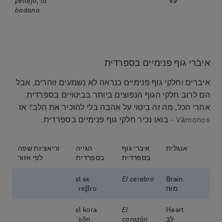
עור
pellejo, la
badana
איברי גוף פנימיים בספרדית
איברים וחלקי גוף פנימיים כנראה לא נשמעים זוהרים, אבל
הם לרוב חלקי הגוף הנפוצים ביותר בביטויים בספרדית.
אחרי הכל, מה זה ביטוי על אהבה בלי להזכיר את הלב? אז
Vámonos - בואו נכיר חלקי גוף פנימיים בספרדית.
אנגלית
איברי גוף
הגייה
וריאציות שפה
בספרדית
בספרדית
לפי אזור
ɛl sɛ
El cerebro
Brain
מוח
ˈɾeβɾo
ɛl koɾa
El
Heart
לב
corazón
ˈsõn