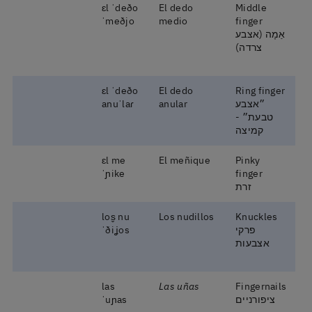
ɛl ˈdeðo
El dedo
Middle
ˈmeðjo
medio
finger
אַמָה (אצבע
צרדה)
ɛl ˈdeðo
El dedo
Ring finger
״אצבע
anular
anuˈlaɾ
טבעת״ -
קמיצה
ɛl me
El meñique
Pinky
ˈɲike
finger
זרת
los̬ nu
Los nudillos
Knuckles
פרקי
ˈðiʝos
אצבעות
las
Las uñas
Fingernails
ציפורניים
ˈuɲas