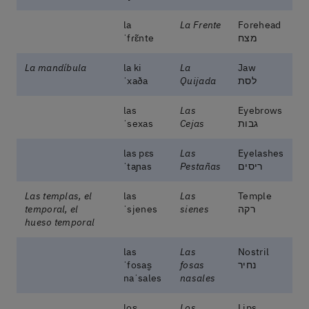
la
La Frente
Forehead
מצח
ˈfɾɛ̃nte
La mandíbula
la ki
La
Jaw
לסת
Quijada
ˈxaða
las
Las
Eyebrows
גבות
Cejas
ˈsexas
las pɛs
Las
Eyelashes
ריסים
Pestañas
ˈtaɲas
Las templas, el
las
Las
Temple
רקה
sienes
ˈsjenes
temporal, el
hueso temporal
las
Las
Nostril
נחיר
fosas
ˈfosas̬
naˈsales
nasales
los̬
Los
Lips