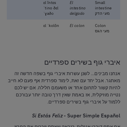
ɛl ĩntɛs
El
Small
ˈtino ðɛl
intestino
intestine
מעי הדק
delgado
ˈɣaðo
ɛl ˈkolõn
El colon
Colon
מעי הגס
איברי גוף בשירים ספרדיים
אנחנו מבינים… לשנן עשרות איברי גוף בשפה חדשה זה
מאתגר. אבל יחד עם זאת, לימוד ספרדית אף פעם לא חייב
להיות קשור לתחום אחד או משעמם חלילה. אם יש לכם
נטייה מוזיקלית, אז באמת שאין דרך טובה יותר עבורכם
ללמוד על איברי גוף בשירים ספרדיים.
Si Estás Feliz
- Super Simple Español
אם אתם דוברי אנגלית, כנראה שאתם זוכרים את החרוז