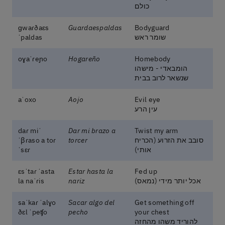
כולם
ɡwaɾðaɛs
Guardaespaldas
Bodyguard
שומר ראש
ˈpaldas
oɣaˈɾeɲo
Hogareño
Homebody
הומבאדי - מישהו
שנשאר לרוב בבית
aˈoxo
Aojo
Evil eye
עין הרע
ˈdaɾ mi
Dar mi brazo a
Twist my arm
סובב את הזרוע (הכריח
torcer
ˈβɾaso a toɾ
אותי)
ˈsɛɾ
ɛsˈtaɾ ˈasta
Estar hasta la
Fed up
אכל יותר מידי (נמאס)
nariz
la naˈɾis
saˈkaɾ ˈalɣo
Sacar algo del
Get something off
ðɛl ˈpeʧo
pecho
your chest
להוריד משהו מהחזה