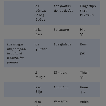
las
Las puntas
Fingertips
קצות
de los dedos
ˈpũntas̬
האצבעות
ðe los̬
ˈðeðos
la ka
La cadera
Hip
ירך
ˈðɛɾa
Las nalgas,
los̬
Los glúteos
Bum
las pompas,
ˈɣluteos
ישבן
la cola, el
trasero, las
pompis
ɛl
El muslo
Thigh
ירך
ˈmus̬lo
la ro
La rodilla
Knee
ברך
ˈðiʝa
ɛl to
El tobillo
Ankle