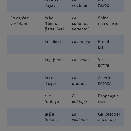
צלעות
costillas
ˈtiʝas
La espina
la ko
La
Spine
עמוד שדרה
columna
ˈlũmna
vertebral
βɛɾteˈβɾal
vertebral
la ˈsãnɡɾe
La sangre
Blood
דם
las̬ ˈβenas
Las venas
Veins
ורידים
las aɾ
Las
Arteries
עורקים
arterias
ˈtɛɾjas
ɛl e
El
Esophagus
ושט
esófago
ˈsofaɣo
la βe
La
Gallbladder
כיס המרה
vesícula
ˈsikula