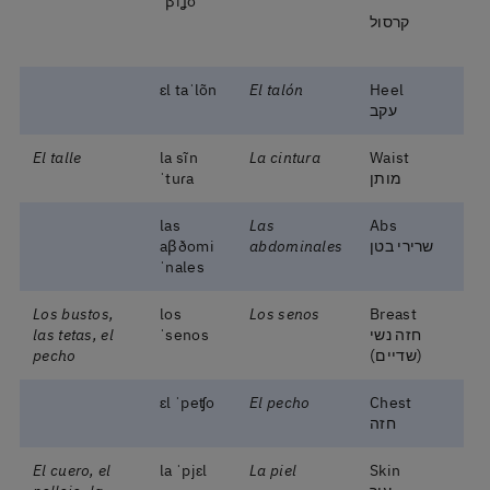
ˈβiʝo
קרסול
ɛl taˈlõn
El talón
Heel
עקב
El talle
la sĩn
La cintura
Waist
מותן
ˈtuɾa
las
Las
Abs
שרירי בטן
abdominales
aβðomi
ˈnales
Los bustos,
los
Los senos
Breast
חזה נשי
ˈsenos
las tetas, el
(שדיים)
pecho
ɛl ˈpeʧo
El pecho
Chest
חזה
El cuero, el
la ˈpjɛl
La piel
Skin