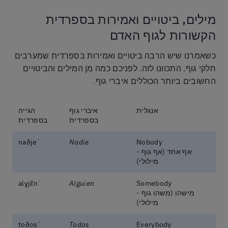
מילים, ביטויים ואמירות בספרדית
הקשורות לגוף האדם
כשאמרנו שיש הרבה ביטויים ואמירות בספרדית שמערבים
חלקי גוף, התכוונו לזה. לפניכם כמה מן המילים והביטויים
החשובים ביותר הכוללים איברי גוף.
אנגלית
איברי גוף
הגייה
בספרדית
בספרדית
ˈnaðje
Nadie
Nobody
אף אחד (אף גוף -
מילולי)
ˈalɣjɛ̃n
Alguien
Somebody
מישהו (משהו גוף -
מילולי)
ˈtoðos
Todos
Everybody