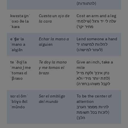
(להתוודות)
ˈkwɛsta u̯n
Cuesta un ojo de
Cost an arm and a leg
עלה לי יד ורגל (שילמתי
la cara
ˈoxo ðe la
מחיר יקר)
ˈkaɾa
eˈʧaɾ la
Echar la mano a
Lend someone a hand
להלוות למישהו יד
alguien
ˈmano a
(לעזור למישהו)
ˈalɣjɛ̃n
te ˈðoi̯ la
Te doy la mano
Give an inch, take a
ˈmano i̯ me
y me tomas el
mile
נתן אינץ' ולקח מייל
brazo
ˈtomas ɛl
(לתת יותר מידי ולא
ˈβɾaso
לקבל משהו בחזרה)
ˈsɛɾ ɛl õm
Ser el ombligo
To be the center of
ˈbliɣo ðɛl
del mundo
attention
להיות מסמר הערב
ˈmũndo
(לזכות בכל תשומת
הלב)