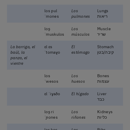
los pul
Los
Lungs
ריאות
pulmones
ˈmones
los̬
Los
Muscle
שריר
músculos
ˈmuskulos
La barriga, el
ɛl ɛs
El
Stomach
קיבה/בטן
estómago
ˈtomaɣo
baúl, la
panza, el
vientre
los
Los
Bones
עצמות
huesos
ˈwesos
ɛl ˈiɣaðo
El hígado
Liver
כבד
los̬ ri
Los
Kidneys
כליות
riñones
ˈɲones
las kos
Las
Ribs