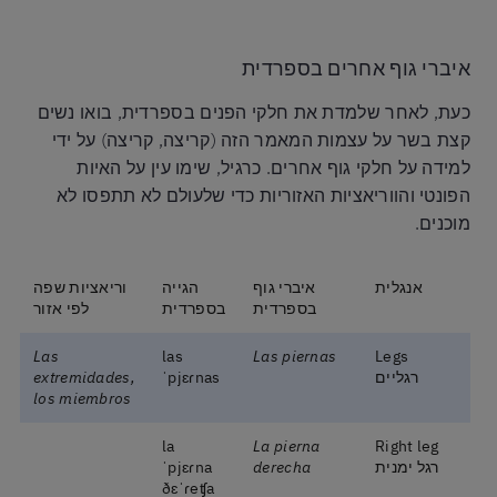
איברי גוף אחרים בספרדית
כעת, לאחר שלמדת את חלקי הפנים בספרדית, בואו נשים
קצת בשר על עצמות המאמר הזה (קריצה, קריצה) על ידי
למידה על חלקי גוף אחרים. כרגיל, שימו עין על האיות
הפונטי והווריאציות האזוריות כדי שלעולם לא תתפסו לא
מוכנים.
אנגלית
איברי גוף
הגייה
וריאציות שפה
בספרדית
בספרדית
לפי אזור
Las
las
Las piernas
Legs
רגליים
ˈpjɛɾnas
extremidades,
los miembros
la
La pierna
Right leg
רגל ימנית
derecha
ˈpjɛɾna
ðɛˈɾeʧa