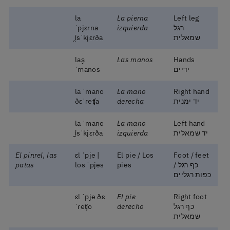
la
La pierna
Left leg
רגל
izquierda
ˈpjɛɾna
שמאלית
i̯sˈkjɛɾða
las̬
Las manos
Hands
ידיים
ˈmanos
la ˈmano
La mano
Right hand
יד ימנית
derecha
ðɛˈɾeʧa
la ˈmano
La mano
Left hand
יד שמאלית
izquierda
i̯sˈkjɛɾða
El pinrel, las
ɛl ˈpje |
El pie / Los
Foot / feet
כף רגל /
pies
los ˈpjes
patas
כפות רגליים
ɛl ˈpje ðɛ
El pie
Right foot
כף רגל
derecho
ˈɾeʧo
שמאלית