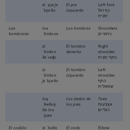
ɛl ˈpje i̯s
El pie
Left foot
כף רגל
izquierdo
ˈkjɛɾðo
ימנית
Las
los
Los hombros
Shoulders
כתפיים
ˈõmbɾos
hombreras
ɛl
El hombro
Right
ˈõmbɾo
derecho
shoulder
כתף ימנית
ðɛˈɾeʧo
ɛl
El hombro
Left
ˈõmbɾo
izquierdo
shoulder
כתף
i̯sˈkjɛɾðo
שמאלית
los̬
Los dedos de
Toes
אצבעות
los pies
ˈðeðos̬
רגליים
ðe los
ˈpjes
El codillo
ɛl ˈkoðo
El codo
Elbow