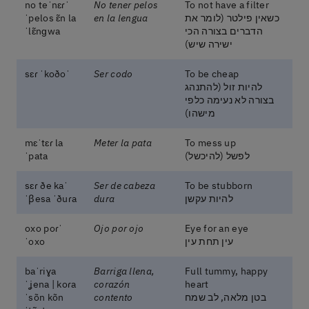
ˈno teˈnɛɾ
No tener pelos
To not have a filter
כשאין פילטר (לומר את
en la lengua
ˈpelos ɛ̃n la
הדברים בצורה הכי
ˈlɛ̃nɡwa
ישירה שיש)
ˈsɛɾ ˈkoðo
Ser codo
To be cheap
להיות זול (להתנהג
בצורה לא נעימה כלפי
מישהו)
mɛˈtɛɾ la
Meter la pata
To mess up
לפשל (להיכשל)
ˈpata
ˈsɛɾ ðe ka
Ser de cabeza
To be stubborn
להיות עקשן
dura
ˈβesa ˈðuɾa
ˈoxo poɾ
Ojo por ojo
Eye for an eye
עין תחת עין
ˈoxo
baˈriɣa
Barriga llena,
Full tummy, happy
ˈʝena | koɾa
corazón
heart
בטן מלאה, לב שמח
contento
ˈsõn kõn