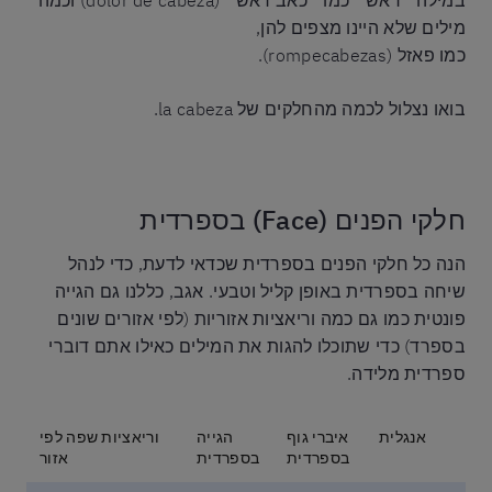
במילה ״ראש״ כמו ״כאב ראש״ (dolor de cabeza) וכמה
מילים שלא היינו מצפים להן,
כמו פאזל (rompecabezas).
בואו נצלול לכמה מהחלקים של la cabeza.
חלקי הפנים (Face) בספרדית
הנה כל חלקי הפנים בספרדית שכדאי לדעת, כדי לנהל
שיחה בספרדית באופן קליל וטבעי. אגב, כללנו גם הגייה
פונטית כמו גם כמה וריאציות אזוריות (לפי אזורים שונים
בספרד) כדי שתוכלו להגות את המילים כאילו אתם דוברי
ספרדית מלידה.
אנגלית
איברי גוף
הגייה
וריאציות שפה לפי
בספרדית
בספרדית
אזור