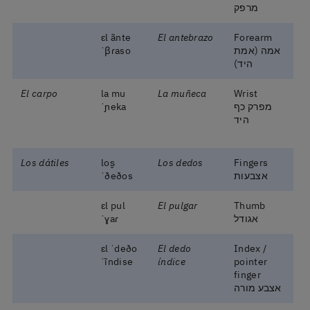
מרפק
ɛl ãnte
El antebrazo
Forearm
אמה (אמת
ˈβɾaso
היד)
El carpo
la mu
La muñeca
Wrist
מפרק כף
ˈɲeka
היד
Los dátiles
los̬
Los dedos
Fingers
אצבעות
ˈðeðos
ɛl pul
El pulgar
Thumb
אגודל
ˈɣaɾ
ɛl ˈdeðo
El dedo
Index /
ˈĩndise
índice
pointer
finger
אצבע מורה