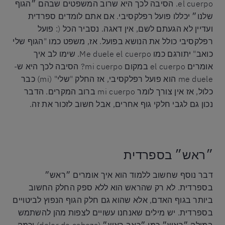
el cuerpo. הסיבה לכך היא שרוב המשפטים שבהם ״הגוף
שלנו״ יכללו פועל רפלקסיבי. אם אתם לומדים ספרדית
ועדיין לא הגעתם לשם, אין דאגה. נסביר הכל (: פועל
רפלקסיבי כולל את הנושא בפועל. אז, משפט כמו "הגוף שלי
כואב" יתורגם כמו Me duele el cuerpo. שימו לב איך
אומרים el cuerpo במקום mi cuerpo? הסיבה לכך היא ש-
me duele הוא פועל רפלקסיבי, אז החלק "שלי" (mi) כבר
כלול, אז אין צורך לומר mi cuerpo ברוב המקרים. הדבר
נכון גם לגבי חלקי גוף אחרים, אבל חשוב לזכור את זה.
״ראש״ בספרדית
דבר נוסף שחשוב ללמוד הוא איך אומרים ״ראש״
בספרדית. לא רק שהראש הוא ללא ספק החלק החשוב
ביותר בגוף האדם, אלא שהוא גם חלק הגוף הנפוץ לביטויים
בספרדית. יש מילים שאנחנו עשויים לצפות מהן להשתמש