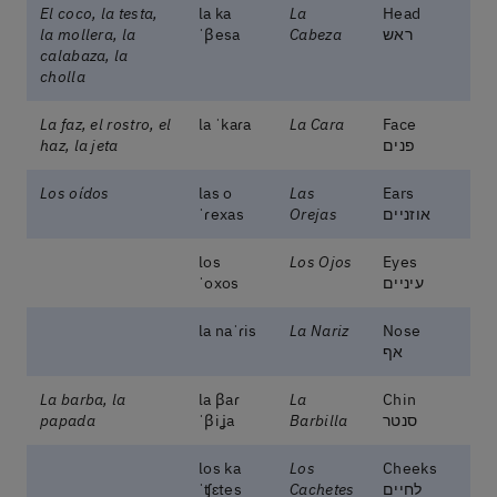
El coco, la testa,
la ka
La
Head
ראש
Cabeza
ˈβesa
la mollera, la
calabaza, la
cholla
La faz, el rostro, el
la ˈkaɾa
La Cara
Face
פנים
haz, la jeta
Los oídos
las o
Las
Ears
אוזניים
Orejas
ˈɾexas
los
Los Ojos
Eyes
עיניים
ˈoxos
la naˈɾis
La Nariz
Nose
אף
La barba, la
la βaɾ
La
Chin
סנטר
Barbilla
ˈβiʝa
papada
los ka
Los
Cheeks
לחיים
Cachetes
ˈʧɛtes