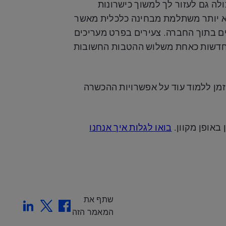
לה גם לעזור לך למשוך כישרונות
יא יותר משתלמת מבחינה כלכלית מאשר
ים בתוך החברה. צעירים בפרט מעריכים
העובדים בגילאי 18-24 דירגו למידת מיומנויות חדשות כאחת משלוש ההטבות החשובות
זמן ללמוד עוד על אפשרויות ההכשרה
באופן מקוון.
בואו לגלות איך אנחנו
שתף את
nkedin
Twitter
Facebook
המאמר הזה