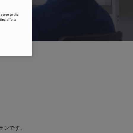
 agree to the
ting efforts
ランです。