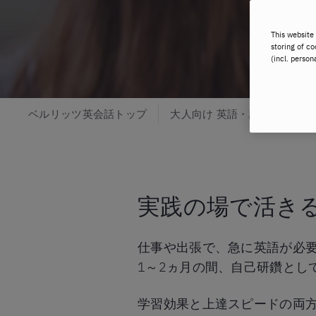
This website 
storing of co
(incl. person
ベルリッツ英会話トップ
大人向け 英語・語学スクール
実践の場で活き
仕事や出張で、急に英語が必
1～2ヵ月の間、自己研鑽とし
学習効果と上達スピードの両