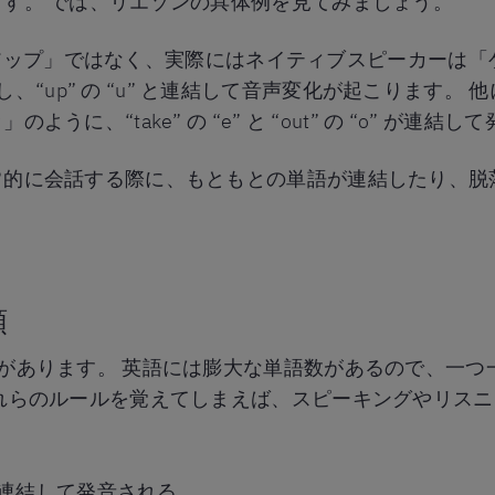
す。 では、リエゾンの具体例を見てみましょう。
ゲットアップ」ではなく、実際にはネイティブスピーカーは
脱落し、“up” の “u” と連結して音声変化が起こります。 他に
に、“take” の “e” と “out” の “o” が連結
常的に会話する際に、もともとの単語が連結したり、脱
。
類
があります。 英語には膨大な単語数があるので、一つ
れらのルールを覚えてしまえば、スピーキングやリス
語同士が連結して発音される