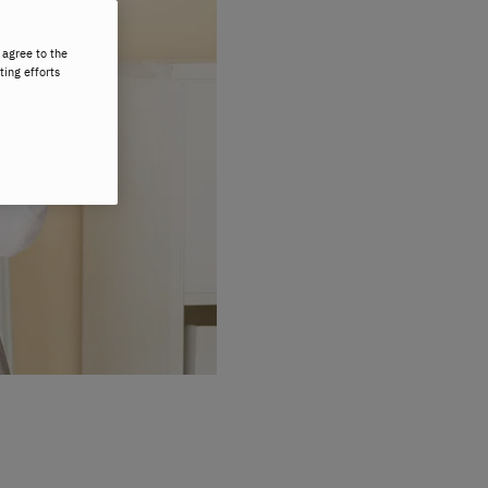
 agree to the
ting efforts