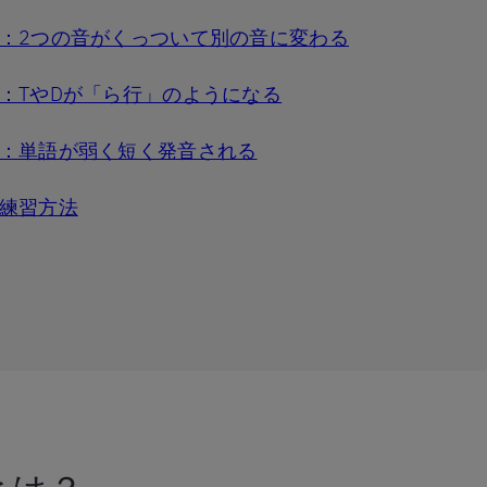
：2つの音がくっついて別の音に変わる
：TやDが「ら行」のようになる
：単語が弱く短く発音される
練習方法