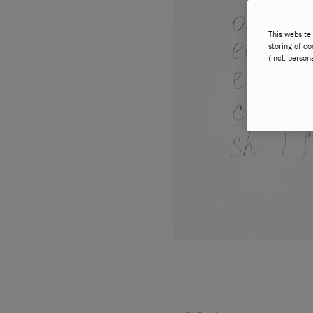
This website 
storing of co
(incl. person