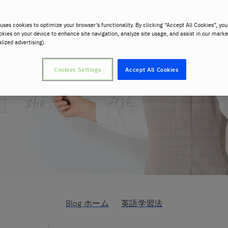
uses cookies to optimize your browser’s functionality. By clicking “Accept All Cookies”, you
okies on your device to enhance site navigation, analyze site usage, and assist in our marke
alized advertising).
Cookies Settings
Accept All Cookies
Blog ホーム
英語学習法