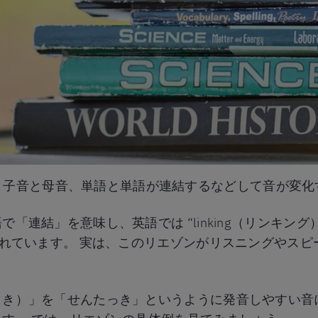
n) とは、子音と母音、単語と単語が連結するなどして音が
」を意味し、英語では “linking（リンキング）” や “c
ばれています。 実は、このリエゾンがリスニングやス
き）」を「せんたっき」というように発音しやすい音