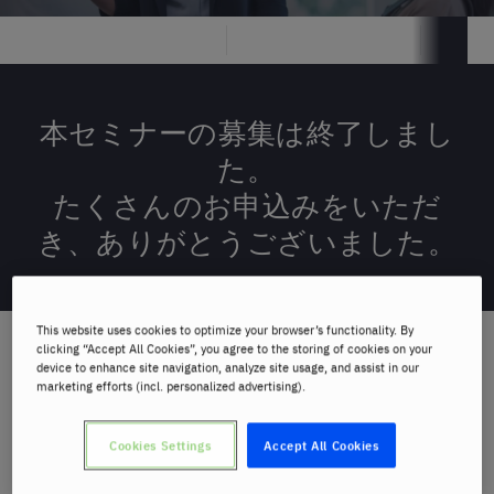
ベルリッツ英会話トップ
ベルリッツのセミナー
英会話
本セミナーの募集は終了しまし
た。
たくさんのお申込みをいただ
き、ありがとうございました。
This website uses cookies to optimize your browser’s functionality. By
clicking “Accept All Cookies”, you agree to the storing of cookies on your
device to enhance site navigation, analyze site usage, and assist in our
セミナー概要
marketing efforts (incl. personalized advertising).
発音のエキスパート直伝！流暢に聞こえる発音のポイ
Cookies Settings
Accept All Cookies
ント