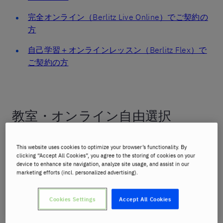
完全オンライン（Berlitz Live Online）でご契約の
方
自己学習＋オンラインレッスン（Berlitz Flex）で
ご契約の方
教室・オンライン自由選択
（Berlitz Blended）でご契約の方
This website uses cookies to optimize your browser’s functionality. By
clicking “Accept All Cookies”, you agree to the storing of cookies on your
▼ レッスン開講 ▼
device to enhance site navigation, analyze site usage, and assist in our
marketing efforts (incl. personalized advertising).
クリスマス・年末年始の開講状況は以下の通りです。
対面レッスンとオンラインレッスンで開講日が異なり
Cookies Settings
Accept All Cookies
ますので、ご注意ください。