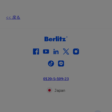
<< 戻る
facebook
youtube
linkedin
twitter
instagram
tiktok
line
0120-5-109-23
Japan