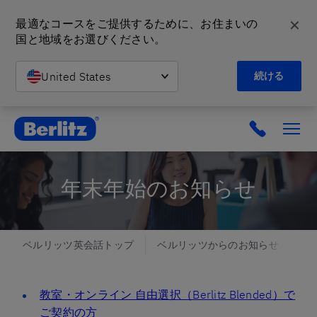
✕
最適なコースをご提供するために、お住まいの
国と地域をお選びください。
United States
続ける
英会話教室と語学スクール | ベルリッツ
年末年始のお知らせ
ベルリッツ英会話トップ
ベルリッツからのお知らせ
年
教室・オンライン 自由選択（Berlitz Blended）で
ご契約の方