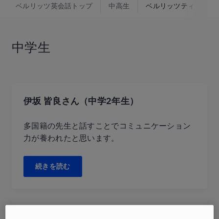
ベルリッツ英会話トップ
中高生
ベルリッツティーンズ
中学生
伊坂 皆良さん（中学2年生）
多国籍の先生と話すことでコミュニケーション
力が養われたと思います。
続きを読む
K.F.くん（中学1年生）