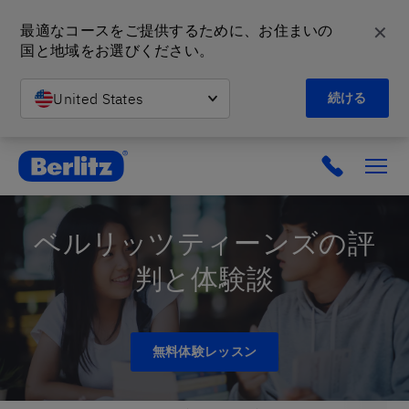
✕
最適なコースをご提供するために、お住まいの
国と地域をお選びください。
United States
続ける
英会話教室と語学スクール | ベルリッツ
ベルリッツティーンズの評
判と体験談
無料体験レッスン