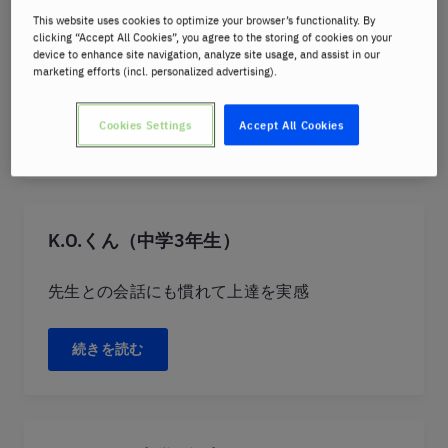
This website uses cookies to optimize your browser’s functionality. By
clicking “Accept All Cookies”, you agree to the storing of cookies on your
『理解できる』うれしさが、次への目標につな
device to enhance site navigation, analyze site usage, and assist in our
marketing efforts (incl. personalized advertising).
がります
Cookies Settings
Accept All Cookies
続きを読む
K.O.くん（中学3年生）
先生との会話にも慣れて上達を実感
続きを読む