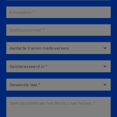
E-mailadres *
*
Telefoonnummer *
*
Aantal te trainen medewerkers
Geïnteresseerd in
*
Gewenste taal
*
Geef alstublieft aan hoe Berlitz u kan helpen. *
*