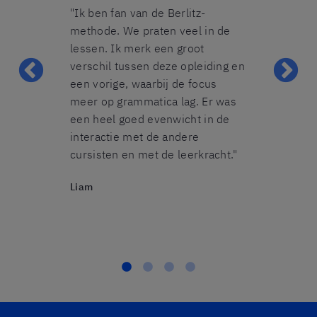
 groep was
"Ik ben fan van de Berlitz-
"De lessen w
el erg
methode. We praten veel in de
het een heel
tijd om onze
lessen. Ik merk een groot
Ik heb heel v
e corrigeren.
verschil tussen deze opleiding en
groep telde 
er' lange tijd
een vorige, waarbij de focus
perfect, zo k
ik heb het op
meer op grammatica lag. Er was
oefenen en k
en gebruiken
een heel goed evenwicht in de
individuele a
ooruitgang te
interactie met de andere
docent. Ik z
basis hebt
cursisten en met de leerkracht."
van Berlitz z
de
Liam
Sabine