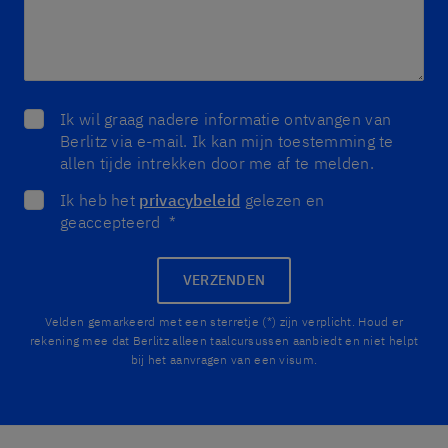
Ik wil graag nadere informatie ontvangen van
Berlitz via e-mail. Ik kan mijn toestemming te
allen tijde intrekken door me af te melden.
Ik heb het
privacybeleid
gelezen en
geaccepteerd
*
VERZENDEN
Velden gemarkeerd met een sterretje (*) zijn verplicht. Houd er
rekening mee dat Berlitz alleen taalcursussen aanbiedt en niet helpt
bij het aanvragen van een visum.